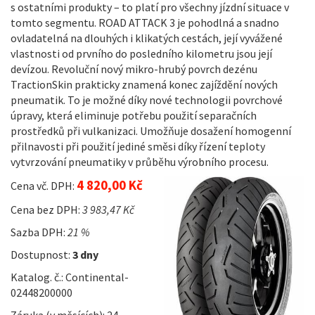
s ostatními produkty – to platí pro všechny jízdní situace v
tomto segmentu. ROAD ATTACK 3 je pohodlná a snadno
ovladatelná na dlouhých i klikatých cestách, její vyvážené
vlastnosti od prvního do posledního kilometru jsou její
devízou. Revoluční nový mikro-hrubý povrch dezénu
TractionSkin prakticky znamená konec zajíždění nových
pneumatik. To je možné díky nové technologii povrchové
úpravy, která eliminuje potřebu použití separačních
prostředků při vulkanizaci. Umožňuje dosažení homogenní
přilnavosti při použití jediné směsi díky řízení teploty
vytvrzování pneumatiky v průběhu výrobního procesu.
4 820,00 Kč
Cena vč. DPH:
Cena bez DPH:
3 983,47 Kč
Sazba DPH:
21 %
Dostupnost:
3 dny
Katalog. č.: Continental-
02448200000