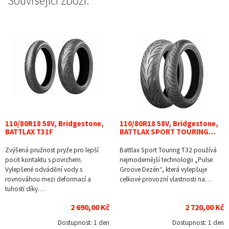
Související zboží:
110/80R18 58V, Bridgestone,
110/80R18 58V, Bridgestone,
BATTLAX T31F
BATTLAX SPORT TOURING…
Zvýšená pružnost pryže pro lepší
Battlax Sport Touring T32 používá
pocit kontaktu s povrchem.
nejmodernější technologii „Pulse
Vylepšené odvádění vody s
Groove Dezén“, která vylepšuje
rovnováhou mezi deformací a
celkové provozní vlastnosti na…
tuhostí díky…
2 690,00 Kč
2 720,00 Kč
Dostupnost:
1 den
Dostupnost:
1 den