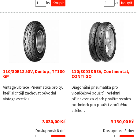
ks
ks
110/80R18 58V, Dunlop, TT100
110/80D18 58V, Continental,
GP
CONTI GO
Vintage vibrace. Pneumatika pro ty,
Diagonální pneumatika pro
kteří si chtějí zachovat původní
víceúčelové použití. Perfektní
vintage estetiku.
přilnavost za všech povětrnostních
podmínek pro použití v průběhu
celého…
3 030,00 Kč
3 130,00 Kč
Dostupnost:
8 dní
Dostupnost:
3 dny