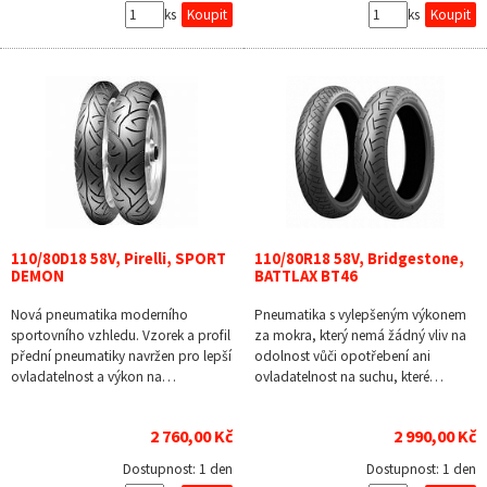
ks
ks
110/80D18 58V, Pirelli, SPORT
110/80R18 58V, Bridgestone,
DEMON
BATTLAX BT46
Nová pneumatika moderního
Pneumatika s vylepšeným výkonem
sportovního vzhledu. Vzorek a profil
za mokra, který nemá žádný vliv na
přední pneumatiky navržen pro lepší
odolnost vůči opotřebení ani
ovladatelnost a výkon na…
ovladatelnost na suchu, které…
2 760,00 Kč
2 990,00 Kč
Dostupnost:
1 den
Dostupnost:
1 den