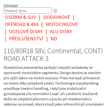
Vyhledat:
OSOBNÍ & SUV
|
DODÁVKOVÉ
|
OFFROAD & 4X4
|
MOTOCYKLOVÉ
|
OCELOVÉ DISKY
|
ALU DISKY
|
PŘÍSLUŠENSTVÍ
|
ND
110/80R18 58V, Continental, CONTI
ROAD ATTACK 3
Víceúčelová pneumatika splňující nejvyšší požadavky ve
sportovně-turistickém segmentu. Design dezénu je navržen
pro vyšší výkon na mokré vozovce. Pneu má lepší přilnavost
na mokru díky vylepšené směsi. Technologie EasyHandling
umožňuje lineární handling, i když jsou stabilizační
gyroskopické síly nominální (např. při zatáčení). Současně
došlo ke zlepšení přesnosti a pocitu při manévrování v
náklonu na úroveň, která slouží jako referenční při srovnávání