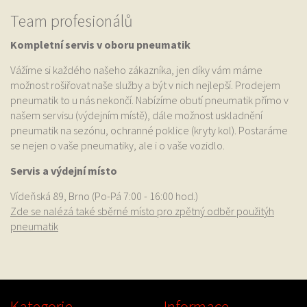
Team profesionálů
Kompletní servis v oboru pneumatik
Vážíme si každého našeho zákazníka, jen díky vám máme
možnost rošiřovat naše služby a být v nich nejlepší. Prodejem
pneumatik to u nás nekončí. Nabízíme obutí pneumatik přímo v
našem servisu (výdejním místě), dále možnost uskladnění
pneumatik na sezónu, ochranné poklice (kryty kol). Postaráme
se nejen o vaše pneumatiky, ale i o vaše vozidlo.
Servis a výdejní místo
Vídeňská 89, Brno (Po-Pá 7:00 - 16:00 hod.)
Zde se nalézá také sběrné místo pro zpětný odběr použitýh
pneumatik
Kategorie
Informace