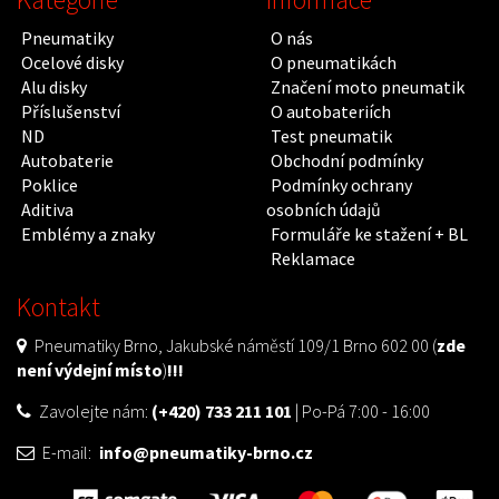
Pneumatiky
O nás
Ocelové disky
O pneumatikách
Alu disky
Značení moto pneumatik
Příslušenství
O autobateriích
ND
Test pneumatik
Autobaterie
Obchodní podmínky
Poklice
Podmínky ochrany
Aditiva
osobních údajů
Emblémy a znaky
Formuláře ke stažení + BL
Reklamace
Kontakt
Pneumatiky Brno, Jakubské náměstí 109/1 Brno 602 00 (
zde
není výdejní místo
)
!!!
Zavolejte nám:
(+420) 733 211 101
| Po-Pá 7:00 - 16:00
E-mail:
info@pneumatiky-brno.cz