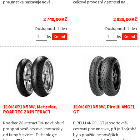
pneumatika nastavuje nové…
celkové provozní vlastnosti na…
2 740,00 Kč
2 820,00 Kč
Dostupnost:
1 den
Dostupnost:
1 den
ks
ks
110/80R18 58W, Metzeler,
110/80R18 58W, Pirelli, ANGEL
ROADTEC Z8 INTERACT
GT
Roadtec Z8 Interact TN- nové obutí
PIRELLI ANGEL GT je sportovně-
pro sportovně-cestovní motocykly
cestovní pneumatika, při jejíž výrobě
od firmy Metzeler . Technologie
bylo použito nejnovějších