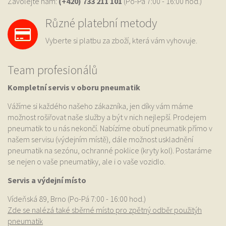
Zavolejte nám:
(+420) 733
211 101
(Po-Pá 7:00 - 16:00 hod.)
Různé platební metody
Vyberte si platbu za zboží, která vám vyhovuje.
Team profesionálů
Kompletní servis v oboru pneumatik
Vážíme si každého našeho zákazníka, jen díky vám máme
možnost rošiřovat naše služby a být v nich nejlepší. Prodejem
pneumatik to u nás nekončí. Nabízíme obutí pneumatik přímo v
našem servisu (výdejním místě), dále možnost uskladnění
pneumatik na sezónu, ochranné poklice (kryty kol). Postaráme
se nejen o vaše pneumatiky, ale i o vaše vozidlo.
Servis a výdejní místo
Vídeňská 89, Brno (Po-Pá 7:00 - 16:00 hod.)
Zde se nalézá také sběrné místo pro zpětný odběr použitýh
pneumatik