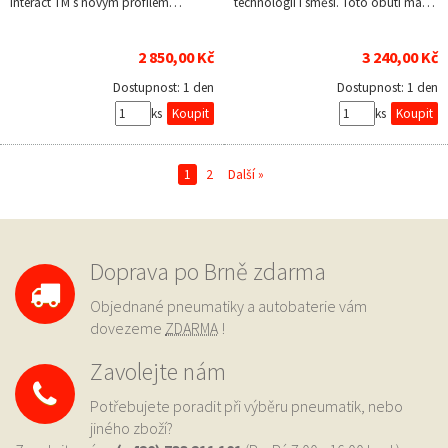
Interact TM s novým profilem…
technologií i směsí. Toto obutí má…
2 850,00 Kč
3 240,00 Kč
Dostupnost:
1 den
Dostupnost:
1 den
ks
ks
1
2
Další »
Doprava po Brně zdarma
Objednané pneumatiky a autobaterie vám
dovezeme
ZDARMA
!
Zavolejte nám
Potřebujete poradit při výběru pneumatik, nebo
jiného zboží?