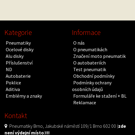
Kategorie
Informace
Pneumatiky
O nás
Ocelové disky
O pneumatikách
Alu disky
Značení moto pneumatik
Příslušenství
O autobateriích
ND
Test pneumatik
Autobaterie
Obchodní podmínky
Poklice
Podmínky ochrany
Aditiva
osobních údajů
Emblémy a znaky
Formuláře ke stažení + BL
Reklamace
Kontakt
Pneumatiky Brno, Jakubské náměstí 109/1 Brno 602 00 (
zde
není výdejní místo
)
!!!