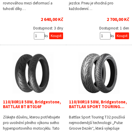
rovnováhou mezi deformací a
jezdce. Pneu je vhodná pro
tuhostí díky…
každodenní…
2 640,00 Kč
2 700,00 Kč
Dostupnost:
3 dny
Dostupnost:
1 den
ks
ks
110/80R18 58W, Bridgestone,
110/80R18 58W, Bridgestone,
BATTLAX BT BT016F
BATTLAX SPORT TOURING…
Získejte důvěru, kterou potřebujete
Battlax Sport Touring T32 používá
pro uvolnění plného výkonu svého
nejmodernější technologii „Pulse
hypersportovního motocyklu. Tato
Groove Dezén“, která vylepšuje