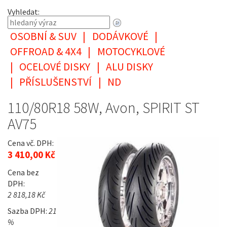
Vyhledat:
OSOBNÍ & SUV
|
DODÁVKOVÉ
|
OFFROAD & 4X4
|
MOTOCYKLOVÉ
|
OCELOVÉ DISKY
|
ALU DISKY
|
PŘÍSLUŠENSTVÍ
|
ND
110/80R18 58W, Avon, SPIRIT ST
AV75
Cena vč. DPH:
3 410,00 Kč
Cena bez
DPH:
2 818,18 Kč
Sazba DPH:
21
%