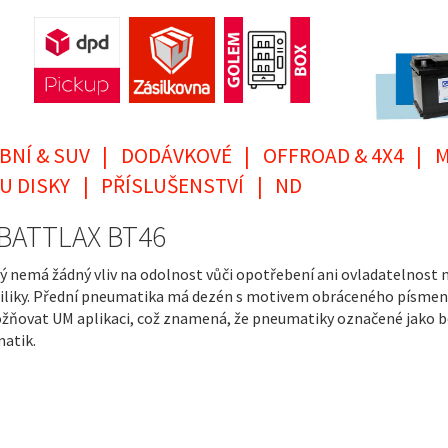
BNÍ & SUV
|
DODÁVKOVÉ
|
OFFROAD & 4X4
|
M
U DISKY
|
PŘÍSLUŠENSTVÍ
|
ND
 BATTLAX BT46
emá žádný vliv na odolnost vůči opotřebení ani ovladatelnost na 
liky. Přední pneumatika má dezén s motivem obráceného písmene V
žňovat UM aplikaci, což znamená, že pneumatiky označené jako b
matik.