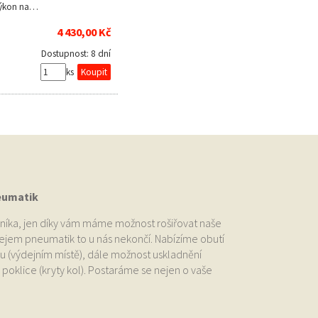
výkon na…
4 430,00 Kč
Dostupnost:
8 dní
ks
eumatik
níka, jen díky vám máme možnost rošiřovat naše
odejem pneumatik to u nás nekončí. Nabízíme obutí
u (výdejním místě), dále možnost uskladnění
oklice (kryty kol). Postaráme se nejen o vaše
.