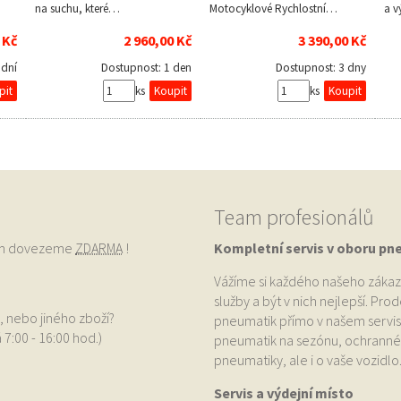
na suchu, které…
Motocyklové Rychlostní…
a 
 Kč
2 960,00 Kč
3 390,00 Kč
 dní
Dostupnost:
1 den
Dostupnost:
3 dny
ks
ks
Team profesionálů
vám dovezeme
ZDARMA
!
Kompletní servis v oboru pn
Vážíme si každého našeho zákaz
služby a být v nich nejlepší. Pr
, nebo jiného zboží?
pneumatik přímo v našem servis
 7:00 - 16:00 hod.)
pneumatik na sezónu, ochranné p
pneumatiky, ale i o vaše vozidlo
Servis a výdejní místo