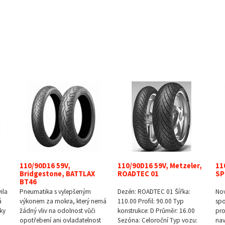
110/90D16 59V,
110/90D16 59V, Metzeler,
11
Bridgestone, BATTLAX
ROADTEC 01
SP
BT46
ila
Pneumatika s vylepšeným
Dezén: ROADTEC 01 Šířka:
No
á
výkonem za mokra, který nemá
110.00 Profil: 90.00 Typ
spo
ky
žádný vliv na odolnost vůči
konstrukce: D Průměr: 16.00
pro
opotřebení ani ovladatelnost
Sezóna: Celoroční Typ vozu:
nav