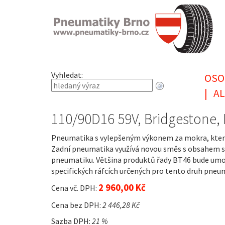
Vyhledat:
OSO
|
AL
110/90D16 59V, Bridgestone,
Pneumatika s vylepšeným výkonem za mokra, který n
Zadní pneumatika využívá novou směs s obsahem si
pneumatiku. Většina produktů řady BT46 bude umo
specifických ráfcích určených pro tento druh pneu
2 960,00 Kč
Cena vč. DPH:
Cena bez DPH:
2 446,28 Kč
Sazba DPH:
21 %