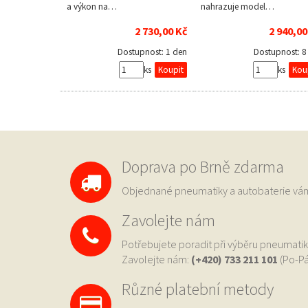
a výkon na…
nahrazuje model…
2 730,00 Kč
2 940,00
Dostupnost:
1 den
Dostupnost:
8
ks
ks
Doprava po Brně zdarma
Objednané pneumatiky a autobaterie 
Zavolejte nám
Potřebujete poradit při výběru pneumatik
Zavolejte nám:
(+420) 733
211 101
(Po-Pá
Různé platební metody