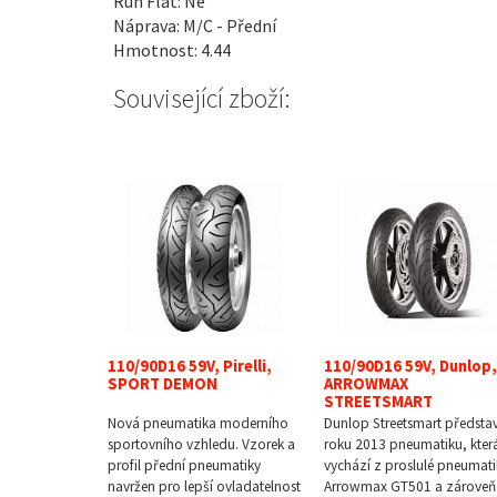
Run Flat: Ne
Náprava: M/C - Přední
Hmotnost: 4.44
Související zboží:
110/90D16 59V, Pirelli,
110/90D16 59V, Dunlop,
SPORT DEMON
ARROWMAX
STREETSMART
Nová pneumatika moderního
Dunlop Streetsmart představ
sportovního vzhledu. Vzorek a
roku 2013 pneumatiku, kter
profil přední pneumatiky
vychází z proslulé pneumati
navržen pro lepší ovladatelnost
Arrowmax GT501 a zároveň