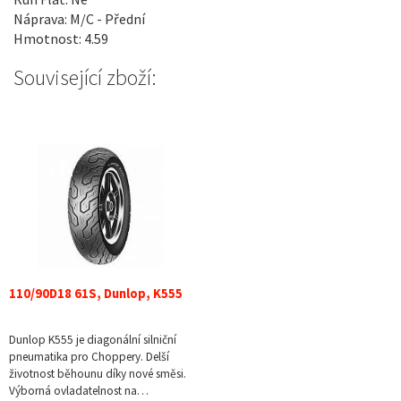
Náprava: M/C - Přední
Hmotnost: 4.59
Související zboží:
110/90D18 61S, Dunlop, K555
Dunlop K555 je diagonální silniční
pneumatika pro Choppery. Delší
životnost běhounu díky nové směsi.
Výborná ovladatelnost na…