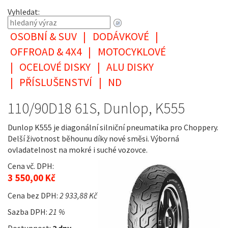
Vyhledat:
OSOBNÍ & SUV
|
DODÁVKOVÉ
|
OFFROAD & 4X4
|
MOTOCYKLOVÉ
|
OCELOVÉ DISKY
|
ALU DISKY
|
PŘÍSLUŠENSTVÍ
|
ND
110/90D18 61S, Dunlop, K555
Dunlop K555 je diagonální silniční pneumatika pro Choppery.
Delší životnost běhounu díky nové směsi. Výborná
ovladatelnost na mokré i suché vozovce.
Cena vč. DPH:
3 550,00 Kč
Cena bez DPH:
2 933,88 Kč
Sazba DPH:
21 %