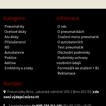
Kategorie
Informace
Pneumatiky
O nás
Ocelové disky
O pneumatikách
Alu disky
Značení moto pneumatik
Příslušenství
O autobateriích
ND
Test pneumatik
Autobaterie
Obchodní podmínky
Poklice
Podmínky ochrany
Aditiva
osobních údajů
Emblémy a znaky
Formuláře ke stažení + BL
Reklamace
Kontakt
Pneumatiky Brno, Jakubské náměstí 109/1 Brno 602 00 (
zde
není výdejní místo
)
!!!
Zavolejte nám:
(+420) 733 211 101
| Po-Pá 7:00 - 16:00