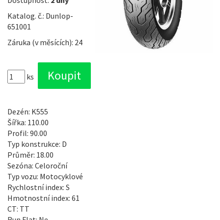
Dostupnost:
2 dny
Katalog. č.: Dunlop-
651001
Záruka (v měsících): 24
ks
Dezén: K555
Šířka: 110.00
Profil: 90.00
Typ konstrukce: D
Průměr: 18.00
Sezóna: Celoroční
Typ vozu: Motocyklové
Rychlostní index: S
Hmotnostní index: 61
CT: TT
Run Flat: Ne