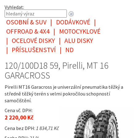
Vyhledat:
OSOBNÍ & SUV
|
DODÁVKOVÉ
|
OFFROAD & 4X4
|
MOTOCYKLOVÉ
|
OCELOVÉ DISKY
|
ALU DISKY
|
PŘÍSLUŠENSTVÍ
|
ND
120/100D18 59, Pirelli, MT 16
GARACROSS
Pirelli MT16 Garacross je univerzální pneumatika těžký a
středně těžký terén s velmi pokročilou schopností
samočištění.
Cena vč. DPH:
2 220,00 Kč
Cena bez DPH:
1 834,71 Kč