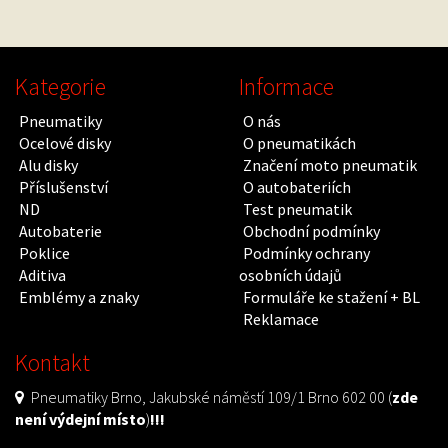
Kategorie
Informace
Pneumatiky
O nás
Ocelové disky
O pneumatikách
Alu disky
Značení moto pneumatik
Příslušenství
O autobateriích
ND
Test pneumatik
Autobaterie
Obchodní podmínky
Poklice
Podmínky ochrany
Aditiva
osobních údajů
Emblémy a znaky
Formuláře ke stažení + BL
Reklamace
Kontakt
Pneumatiky Brno, Jakubské náměstí 109/1 Brno 602 00 (
zde
není výdejní místo
)
!!!