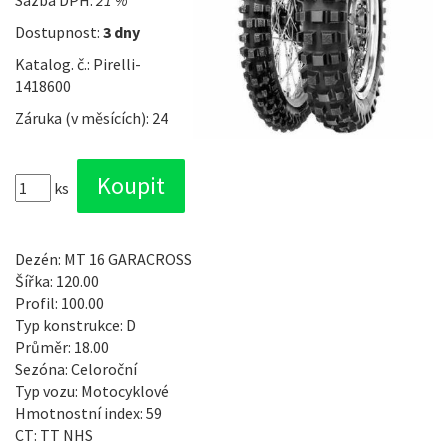
Sazba DPH:
21 %
Dostupnost:
3 dny
Katalog. č.: Pirelli-
1418600
Záruka (v měsících): 24
ks
Dezén: MT 16 GARACROSS
Šířka: 120.00
Profil: 100.00
Typ konstrukce: D
Průměr: 18.00
Sezóna: Celoroční
Typ vozu: Motocyklové
Hmotnostní index: 59
CT: TT NHS