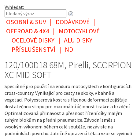
Vyhledat:
OSOBNÍ & SUV
|
DODÁVKOVÉ
|
OFFROAD & 4X4
|
MOTOCYKLOVÉ
|
OCELOVÉ DISKY
|
ALU DISKY
|
PŘÍSLUŠENSTVÍ
|
ND
120/100D18 68M, Pirelli, SCORPION
XC MID SOFT
Speciálně pro použití na enduro motocyklech v konfiguracích
cross-country. Vynikající pro cesty se skoky, v bahně a
vegetací. Polyesterová kostra s řízenou deformací zajišťuje
dostatečnou stopu pro maximální účinnost trakce a brzdění.
Optimalizovaná přilnavost a přesnost řízení díky malým
tuhým blokům na přední pneumatice. Závodní směs s
vysokým výkonem během celé soutěže, nezávisle na
podmínkách povrchu. Jatečně upravená těla a vzor se vyvinuli