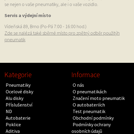
se nejen o vaše pneumatiky, ale i o vaše vozidlo.
Servis a výdejní místo
Vídeňská 89, Brno (Po-Pá 7:00 - 16:00 hod.)
Zde se nalézá také sběrné místo pro zpětný odběr použitýh
pneumatik
Kategorie
Informace
Pneumatiky
O nás
Ocelové disky
O pneumatikách
Alu disky
Značení moto pneumatik
Příslušenství
O autobateriích
ND
Test pneumatik
Autobaterie
Obchodní podmínky
Poklice
Podmínky ochrany
Aditiva
osobních údajů