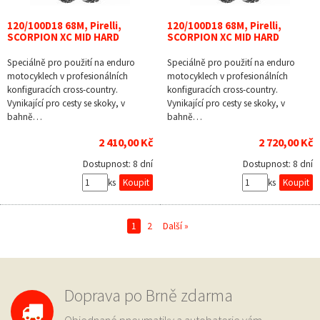
120/100D18 68M, Pirelli,
120/100D18 68M, Pirelli,
SCORPION XC MID HARD
SCORPION XC MID HARD
Speciálně pro použití na enduro
Speciálně pro použití na enduro
motocyklech v profesionálních
motocyklech v profesionálních
konfiguracích cross-country.
konfiguracích cross-country.
Vynikající pro cesty se skoky, v
Vynikající pro cesty se skoky, v
bahně…
bahně…
2 410,00 Kč
2 720,00 Kč
Dostupnost:
8 dní
Dostupnost:
8 dní
ks
ks
1
2
Další »
Doprava po Brně zdarma