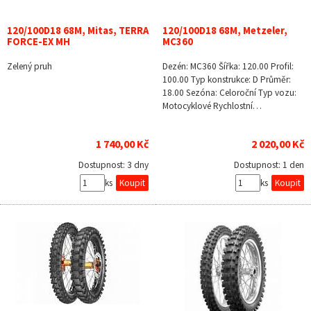
120/100D18 68M, Mitas, TERRA
120/100D18 68M, Metzeler,
FORCE-EX MH
MC360
Zelený pruh
Dezén: MC360 Šířka: 120.00 Profil:
100.00 Typ konstrukce: D Průměr:
18.00 Sezóna: Celoroční Typ vozu:
Motocyklové Rychlostní…
1 740,00 Kč
2 020,00 Kč
Dostupnost:
3 dny
Dostupnost:
1 den
ks
ks