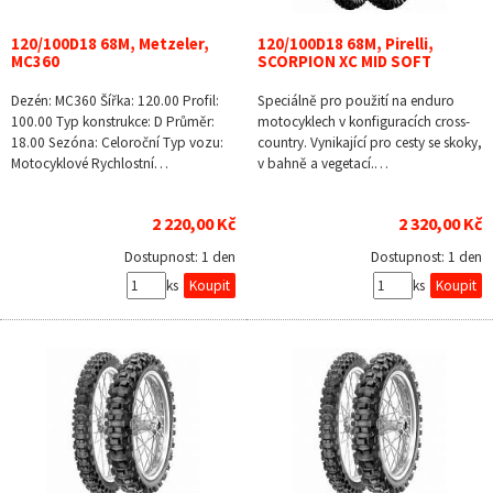
120/100D18 68M, Metzeler,
120/100D18 68M, Pirelli,
MC360
SCORPION XC MID SOFT
Dezén: MC360 Šířka: 120.00 Profil:
Speciálně pro použití na enduro
100.00 Typ konstrukce: D Průměr:
motocyklech v konfiguracích cross-
18.00 Sezóna: Celoroční Typ vozu:
country. Vynikající pro cesty se skoky,
Motocyklové Rychlostní…
v bahně a vegetací.…
2 220,00 Kč
2 320,00 Kč
Dostupnost:
1 den
Dostupnost:
1 den
ks
ks