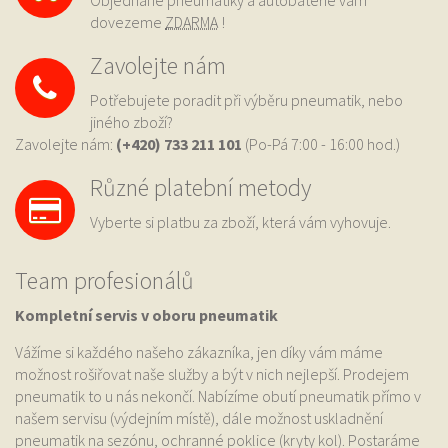
Objednané pneumatiky a autobaterie vám
dovezeme
ZDARMA
!
Zavolejte nám
Potřebujete poradit při výběru pneumatik, nebo
jiného zboží?
Zavolejte nám:
(+420) 733
211 101
(Po-Pá 7:00 - 16:00 hod.)
Různé platební metody
Vyberte si platbu za zboží, která vám vyhovuje.
Team profesionálů
Kompletní servis v oboru pneumatik
Vážíme si každého našeho zákazníka, jen díky vám máme
možnost rošiřovat naše služby a být v nich nejlepší. Prodejem
pneumatik to u nás nekončí. Nabízíme obutí pneumatik přímo v
našem servisu (výdejním místě), dále možnost uskladnění
pneumatik na sezónu, ochranné poklice (kryty kol). Postaráme