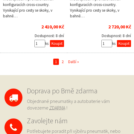
konfiguracích cross-country.
konfiguracích cross-country.
Vynikající pro cesty se skoky, v
Vynikající pro cesty se skoky, v
bahně…
bahně…
2 410,00 Kč
2 720,00 Kč
Dostupnost:
8 dní
Dostupnost:
8 dní
ks
ks
1
2
Další »
Doprava po Brně zdarma
Objednané pneumatiky a autobaterie vám
dovezeme
ZDARMA
!
Zavolejte nám
Potřebujete poradit při výběru pneumatik, nebo