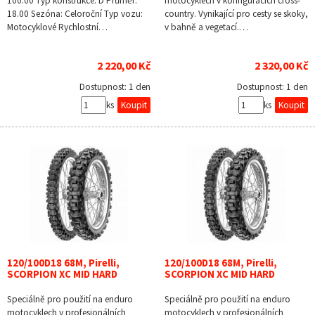
100.00 Typ konstrukce: D Průměr:
motocyklech v konfiguracích cross-
18.00 Sezóna: Celoroční Typ vozu:
country. Vynikající pro cesty se skoky,
Motocyklové Rychlostní…
v bahně a vegetací.…
2 220,00 Kč
2 320,00 Kč
Dostupnost:
1 den
Dostupnost:
1 den
ks
ks
120/100D18 68M, Pirelli,
120/100D18 68M, Pirelli,
SCORPION XC MID HARD
SCORPION XC MID HARD
Speciálně pro použití na enduro
Speciálně pro použití na enduro
motocyklech v profesionálních
motocyklech v profesionálních