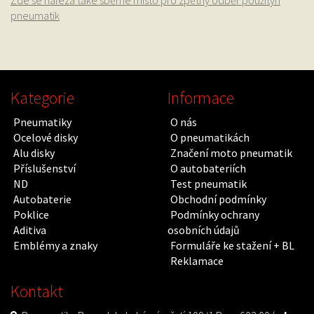
Zde se nalézá také sběrné místo pro zpětný odběr použitýh
pneumatik
Kategorie
Informace
Pneumatiky
O nás
Ocelové disky
O pneumatikách
Alu disky
Značení moto pneumatik
Příslušenství
O autobateriích
ND
Test pneumatik
Autobaterie
Obchodní podmínky
Poklice
Podmínky ochrany
Aditiva
osobních údajů
Emblémy a znaky
Formuláře ke stažení + BL
Reklamace
Kontakt