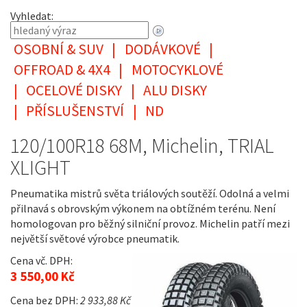
Vyhledat:
OSOBNÍ & SUV
|
DODÁVKOVÉ
|
OFFROAD & 4X4
|
MOTOCYKLOVÉ
|
OCELOVÉ DISKY
|
ALU DISKY
|
PŘÍSLUŠENSTVÍ
|
ND
120/100R18 68M, Michelin, TRIAL
XLIGHT
Pneumatika mistrů světa triálových soutěží. Odolná a velmi
přilnavá s obrovským výkonem na obtížném terénu. Není
homologovan pro běžný silniční provoz. Michelin patří mezi
největší světové výrobce pneumatik.
Cena vč. DPH:
3 550,00 Kč
Cena bez DPH:
2 933,88 Kč