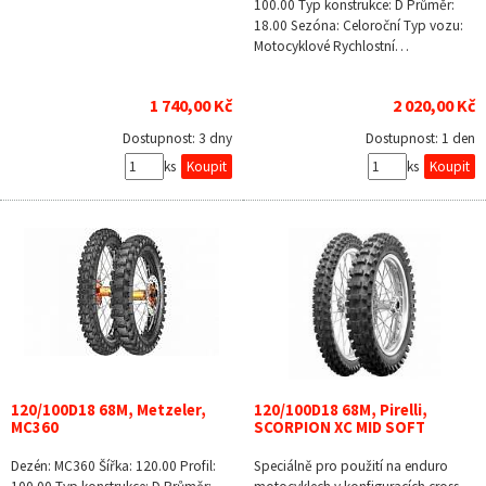
100.00 Typ konstrukce: D Průměr:
18.00 Sezóna: Celoroční Typ vozu:
Motocyklové Rychlostní…
1 740,00 Kč
2 020,00 Kč
Dostupnost:
3 dny
Dostupnost:
1 den
ks
ks
120/100D18 68M, Metzeler,
120/100D18 68M, Pirelli,
MC360
SCORPION XC MID SOFT
Dezén: MC360 Šířka: 120.00 Profil:
Speciálně pro použití na enduro