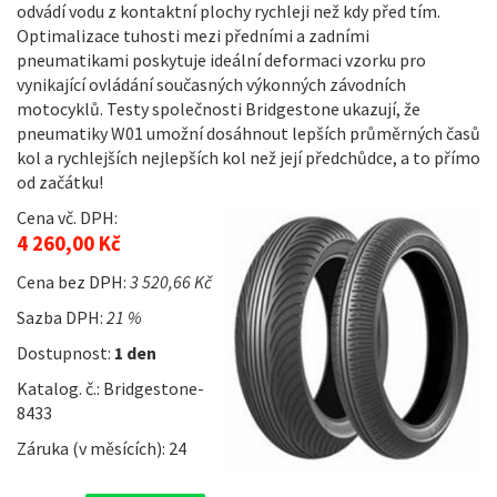
odvádí vodu z kontaktní plochy rychleji než kdy před tím.
Optimalizace tuhosti mezi předními a zadními
pneumatikami poskytuje ideální deformaci vzorku pro
vynikající ovládání současných výkonných závodních
motocyklů. Testy společnosti Bridgestone ukazují, že
pneumatiky W01 umožní dosáhnout lepších průměrných časů
kol a rychlejších nejlepších kol než její předchůdce, a to přímo
od začátku!
Cena vč. DPH:
4 260,00 Kč
Cena bez DPH:
3 520,66 Kč
Sazba DPH:
21 %
Dostupnost:
1 den
Katalog. č.: Bridgestone-
8433
Záruka (v měsících): 24