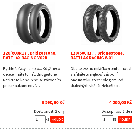
120/600R17 , Bridgestone,
120/600R17 , Bridgestone,
BATTLAX RACING V02R
BATTLAX RACING W01
Rychlejší časy na kolo... Když něco
Obujte svému miláčkovi tento model
chcete, máte to mít. Bridgestone.
a získáte tu nejlepší závodní
Natřete to konkurenci se závodními
pneumatiku s technologiemi od
pneumatikami nové…
skutečných vítězů. Někteří to…
3 990,00 Kč
4 260,00 Kč
Dostupnost:
2 dny
Dostupnost:
1 den
ks
ks