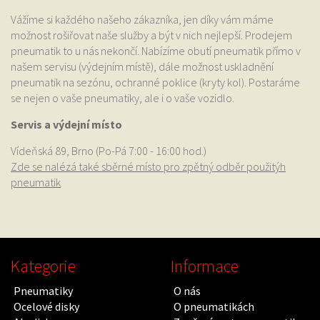
Vážíme si každého našeho zákazníka, jen díky vám máme
možnost rošiřovat naše služby a být v nich nejlepší. Prodejem
pneumatik to u nás nekončí. Nabízíme obutí pneumatik přímo v
našem servisu (výdejním místě), dále možnost uskladnění
pneumatik na sezónu, ochranné poklice (kryty kol). Postaráme
se nejen o vaše pneumatiky, ale i o vaše vozidlo.
Servis a výdejní místo
Vídeňská 89, Brno (Po-Pá 7:00 - 16:00 hod.)
Zde se nalézá také sběrné místo pro zpětný odběr použitýh
pneumatik
Kategorie
Informace
Pneumatiky
O nás
Ocelové disky
O pneumatikách