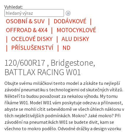
Vyhledat:
OSOBNÍ & SUV
|
DODÁVKOVÉ
|
OFFROAD & 4X4
|
MOTOCYKLOVÉ
|
OCELOVÉ DISKY
|
ALU DISKY
|
PŘÍSLUŠENSTVÍ
|
ND
120/600R17 , Bridgestone,
BATTLAX RACING W01
Obujte svému miláčkovi tento model a získáte tu nejlepší
závodní pneumatiku s technologiemi od skutečných vítězů.
Někteří to budou považovat za nekalou výhodu. My tomu
říkáme W01. Model W01 vám poskytuje odezvu a přilnavost,
abyste se mohli cítit sebevědomě ve všech úhlech náklonu v
těch nejdeštivějších podmínkách. Mokro? Jaké mokro? Při
závodění na pneumatikách W01 se budete divit, kam se
všechno to mokro podělo. Odvodné drážky a design vzorku