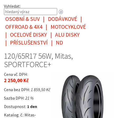
Vyhledat:
OSOBNÍ & SUV
|
DODÁVKOVÉ
|
OFFROAD & 4X4
|
MOTOCYKLOVÉ
|
OCELOVÉ DISKY
|
ALU DISKY
|
PŘÍSLUŠENSTVÍ
|
ND
120/65R17 56W, Mitas,
SPORTFORCE+
Cena vč. DPH:
2 250,00 Kč
Cena bez DPH:
1 859,50 Kč
Sazba DPH:
21 %
Dostupnost:
1 den
Katalog. č.: Mitas-