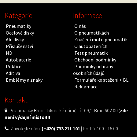
Kategorie
Informace
Pneumatiky
O nás
Ocelové disky
O pneumatikách
Alu disky
Značení moto pneumatik
Příslušenství
O autobateriích
ND
Test pneumatik
Autobaterie
Obchodní podmínky
Poklice
Podmínky ochrany
Aditiva
osobních údajů
Emblémy a znaky
Formuláře ke stažení + BL
Reklamace
Kontakt
Pneumatiky Brno, Jakubské náměstí 109/1 Brno 602 00 (
zde
není výdejní místo
)
!!!
Zavolejte nám:
(+420) 733 211 101
| Po-Pá 7:00 - 16:00