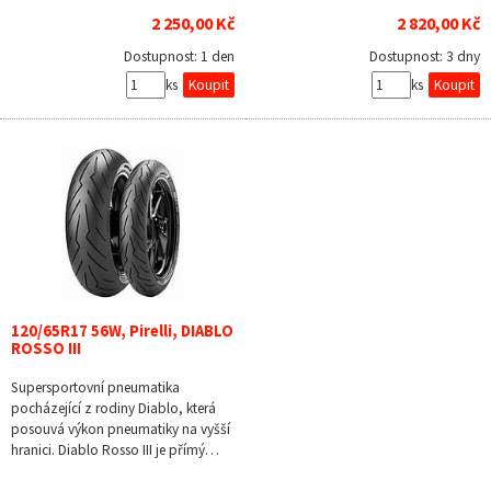
2 250,00 Kč
2 820,00 Kč
Dostupnost:
1 den
Dostupnost:
3 dny
ks
ks
120/65R17 56W, Pirelli, DIABLO
ROSSO III
Supersportovní pneumatika
pocházející z rodiny Diablo, která
posouvá výkon pneumatiky na vyšší
hranici. Diablo Rosso III je přímý…