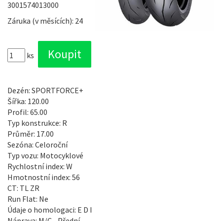
3001574013000
Záruka (v měsících): 24
ks
Dezén: SPORTFORCE+
Šířka: 120.00
Profil: 65.00
Typ konstrukce: R
Průměr: 17.00
Sezóna: Celoroční
Typ vozu: Motocyklové
Rychlostní index: W
Hmotnostní index: 56
CT: TL ZR
Run Flat: Ne
Údaje o homologaci: E D I
Náprava: M/C - Přední