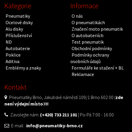
Kategorie
Informace
Pneumatiky
O nás
Ocelové disky
O pneumatikách
Alu disky
Značení moto pneumatik
Příslušenství
O autobateriích
ND
Test pneumatik
Autobaterie
Obchodní podmínky
Poklice
Podmínky ochrany
Aditiva
osobních údajů
Emblémy a znaky
Formuláře ke stažení + BL
Reklamace
Kontakt
Pneumatiky Brno, Jakubské náměstí 109/1 Brno 602 00 (
zde
není výdejní místo
)
!!!
Zavolejte nám:
(+420) 733 211 101
| Po-Pá 7:00 - 16:00
E-mail:
info@pneumatiky-brno.cz