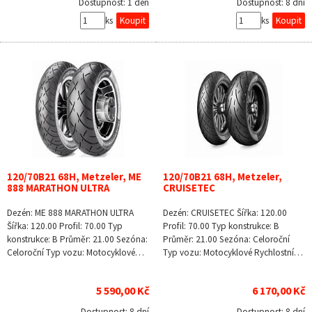
Dostupnost:
1 den
Dostupnost:
8 dní
ks
ks
120/70B21 68H, Metzeler, ME
120/70B21 68H, Metzeler,
888 MARATHON ULTRA
CRUISETEC
Dezén: ME 888 MARATHON ULTRA
Dezén: CRUISETEC Šířka: 120.00
Šířka: 120.00 Profil: 70.00 Typ
Profil: 70.00 Typ konstrukce: B
konstrukce: B Průměr: 21.00 Sezóna:
Průměr: 21.00 Sezóna: Celoroční
Celoroční Typ vozu: Motocyklové…
Typ vozu: Motocyklové Rychlostní…
5 590,00 Kč
6 170,00 Kč
Dostupnost:
8 dní
Dostupnost:
8 dní