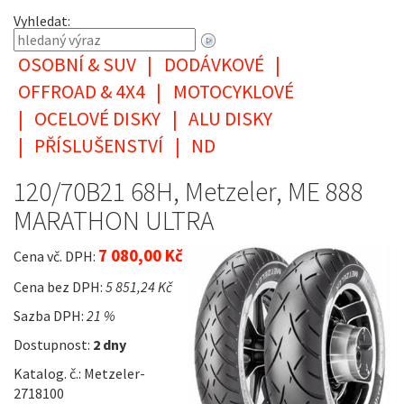
Vyhledat:
OSOBNÍ & SUV
|
DODÁVKOVÉ
|
OFFROAD & 4X4
|
MOTOCYKLOVÉ
|
OCELOVÉ DISKY
|
ALU DISKY
|
PŘÍSLUŠENSTVÍ
|
ND
120/70B21 68H, Metzeler, ME 888
MARATHON ULTRA
7 080,00 Kč
Cena vč. DPH:
Cena bez DPH:
5 851,24 Kč
Sazba DPH:
21 %
Dostupnost:
2 dny
Katalog. č.: Metzeler-
2718100