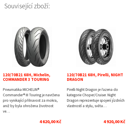
Související zboží:
120/70B21 68H, Michelin,
120/70B21 68H, Pirelli, NIGHT
COMMANDER 3 TOURING
DRAGON
Pneumatika MICHELIN®
Pirelli Night Dragon je řazena do
Commander® III Touring je navržena
kategorie Choper/Cruiser. Night
pro vynikající přilnavost za mokra,
Dragon reprezentuje spojení jízdních
aniž by byla ohrožena životnost
vlastností a stylu, světa…
ve…
4 620,00 Kč
4 920,00 Kč