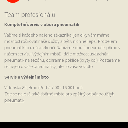
Team profesionálů
Kompletní servis v oboru pneumatik
Vážíme si každého našeho zákazníka, jen díky vám máme
možnost rošiřovat naše služby a být v nich nejlepší. Prodejem
pneumatik to u nás nekončí. Nabízíme obutí pneumatik přímo v
našem servisu (výdejním místě), dále možnost uskladnění
pneumatik na sezónu, ochranné poklice (kryty kol). Postaráme
se nejen o vaše pneumatiky, ale i o vaše vozidlo.
Servis a výdejní místo
Vídeňská 89, Brno (Po-Pá 7:00 - 16:00 hod.)
Zde se nalézá také sběrné místo pro zpětný odběr použitýh
pneumatik