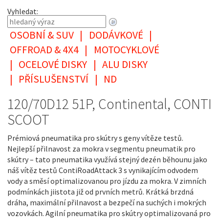
Vyhledat:
OSOBNÍ & SUV
|
DODÁVKOVÉ
|
OFFROAD & 4X4
|
MOTOCYKLOVÉ
|
OCELOVÉ DISKY
|
ALU DISKY
|
PŘÍSLUŠENSTVÍ
|
ND
120/70D12 51P, Continental, CONTI
SCOOT
Prémiová pneumatika pro skútry s geny vítěze testů.
Nejlepší přilnavost za mokra v segmentu pneumatik pro
skútry – tato pneumatika využívá stejný dezén běhounu jako
náš vítěz testů ContiRoadAttack 3 s vynikajícím odvodem
vody a směsí optimalizovanou pro jízdu za mokra. V zimních
podmínkách jiistota již od prvních metrů. Krátká brzdná
dráha, maximální přilnavost a bezpečí na suchých i mokrých
vozovkách. Agilní pneumatika pro skútry optimalizovaná pro