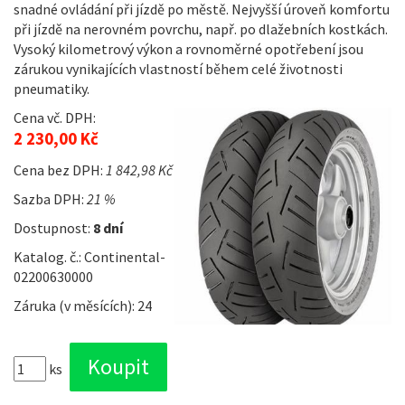
snadné ovládání při jízdě po městě. Nejvyšší úroveň komfortu
při jízdě na nerovném povrchu, např. po dlažebních kostkách.
Vysoký kilometrový výkon a rovnoměrné opotřebení jsou
zárukou vynikajících vlastností během celé životnosti
pneumatiky.
Cena vč. DPH:
2 230,00 Kč
Cena bez DPH:
1 842,98 Kč
Sazba DPH:
21 %
Dostupnost:
8 dní
Katalog. č.: Continental-
02200630000
Záruka (v měsících): 24
ks