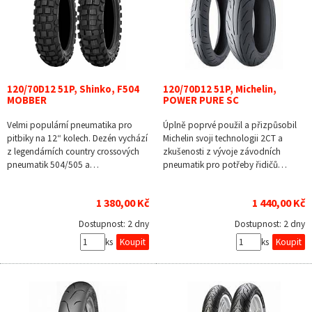
120/70D12 51P, Shinko, F504
120/70D12 51P, Michelin,
MOBBER
POWER PURE SC
Velmi populární pneumatika pro
Úplně poprvé použil a přizpůsobil
pitbiky na 12“ kolech. Dezén vychází
Michelin svoji technologii 2CT a
z legendárních country crossových
zkušenosti z vývoje závodních
pneumatik 504/505 a…
pneumatik pro potřeby řidičů…
1 380,00 Kč
1 440,00 Kč
Dostupnost:
2 dny
Dostupnost:
2 dny
ks
ks