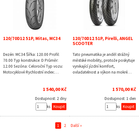
120/70D12 51P, Mitas, MC34
120/70D12 51P, Pirelli, ANGEL
SCOOTER
Dezén: MC34 Šířka: 120.00 Profil:
Tato pneumatika je anděl strážný
70.00 Typ konstrukce: D Průměr:
městské mobility, protože poskytuje
12.00 Sezóna: Celoroční Typ vozu:
vynikající jízdní komfort,
Motocyklové Rychlostní index:…
ovladatelnost a výkon na mokré…
1 540,00 Kč
1 570,00 Kč
Dostupnost:
2 dny
Dostupnost:
1 den
ks
ks
1
2
Další »