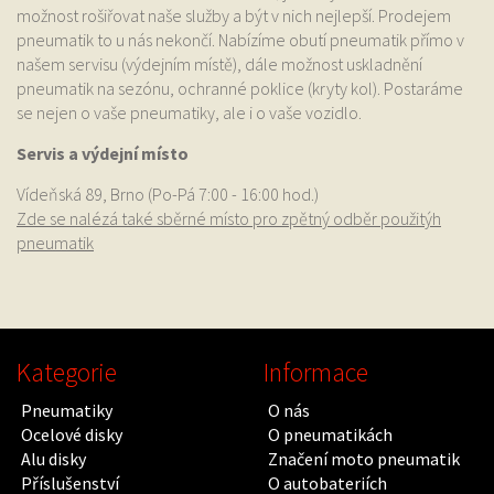
možnost rošiřovat naše služby a být v nich nejlepší. Prodejem
pneumatik to u nás nekončí. Nabízíme obutí pneumatik přímo v
našem servisu (výdejním místě), dále možnost uskladnění
pneumatik na sezónu, ochranné poklice (kryty kol). Postaráme
se nejen o vaše pneumatiky, ale i o vaše vozidlo.
Servis a výdejní místo
Vídeňská 89, Brno (Po-Pá 7:00 - 16:00 hod.)
Zde se nalézá také sběrné místo pro zpětný odběr použitýh
pneumatik
Kategorie
Informace
Pneumatiky
O nás
Ocelové disky
O pneumatikách
Alu disky
Značení moto pneumatik
Příslušenství
O autobateriích