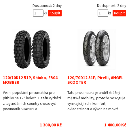
Dostupnost:
2 dny
Dostupnost:
2 dny
ks
ks
120/70D12 51P, Shinko, F504
120/70D12 51P, Pirelli, ANGEL
MOBBER
SCOOTER
Velmi populární pneumatika pro
Tato pneumatika je anděl strážný
pitbiky na 12“ kolech. Dezén vychází
městské mobility, protože poskytuje
z legendárních country crossových
vynikající jízdní komfort,
pneumatik 504/505 a…
ovladatelnost a výkon na mokré…
1 380,00 Kč
1 400,00 Kč