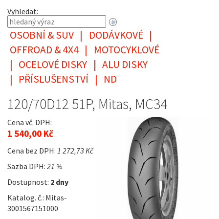
Vyhledat:
OSOBNÍ & SUV
|
DODÁVKOVÉ
|
OFFROAD & 4X4
|
MOTOCYKLOVÉ
|
OCELOVÉ DISKY
|
ALU DISKY
|
PŘÍSLUŠENSTVÍ
|
ND
120/70D12 51P, Mitas, MC34
Cena vč. DPH:
1 540,00 Kč
Cena bez DPH:
1 272,73 Kč
Sazba DPH:
21 %
Dostupnost:
2 dny
Katalog. č.: Mitas-
3001567151000