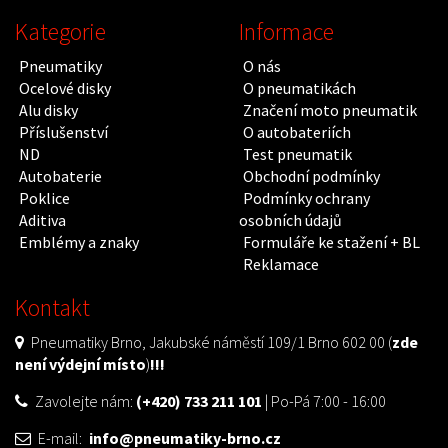
Kategorie
Informace
Pneumatiky
O nás
Ocelové disky
O pneumatikách
Alu disky
Značení moto pneumatik
Příslušenství
O autobateriích
ND
Test pneumatik
Autobaterie
Obchodní podmínky
Poklice
Podmínky ochrany
Aditiva
osobních údajů
Emblémy a znaky
Formuláře ke stažení + BL
Reklamace
Kontakt
Pneumatiky Brno, Jakubské náměstí 109/1 Brno 602 00 (
zde
není výdejní místo
)
!!!
Zavolejte nám:
(+420) 733 211 101
| Po-Pá 7:00 - 16:00
E-mail:
info@pneumatiky-brno.cz