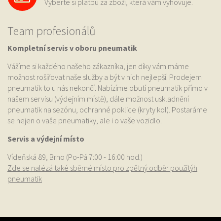
Vyberte si platbu za zboží, která vám vyhovuje.
Team profesionálů
Kompletní servis v oboru pneumatik
Vážíme si každého našeho zákazníka, jen díky vám máme
možnost rošiřovat naše služby a být v nich nejlepší. Prodejem
pneumatik to u nás nekončí. Nabízíme obutí pneumatik přímo v
našem servisu (výdejním místě), dále možnost uskladnění
pneumatik na sezónu, ochranné poklice (kryty kol). Postaráme
se nejen o vaše pneumatiky, ale i o vaše vozidlo.
Servis a výdejní místo
Vídeňská 89, Brno (Po-Pá 7:00 - 16:00 hod.)
Zde se nalézá také sběrné místo pro zpětný odběr použitýh
pneumatik