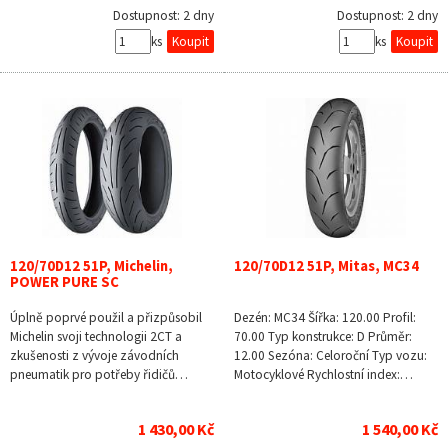
Dostupnost:
2 dny
Dostupnost:
2 dny
ks
ks
120/70D12 51P, Michelin,
120/70D12 51P, Mitas, MC34
POWER PURE SC
Úplně poprvé použil a přizpůsobil
Dezén: MC34 Šířka: 120.00 Profil:
Michelin svoji technologii 2CT a
70.00 Typ konstrukce: D Průměr:
zkušenosti z vývoje závodních
12.00 Sezóna: Celoroční Typ vozu:
pneumatik pro potřeby řidičů…
Motocyklové Rychlostní index:…
1 430,00 Kč
1 540,00 Kč