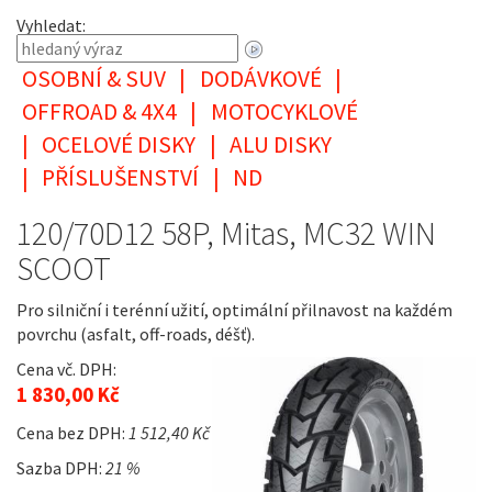
Vyhledat:
OSOBNÍ & SUV
|
DODÁVKOVÉ
|
OFFROAD & 4X4
|
MOTOCYKLOVÉ
|
OCELOVÉ DISKY
|
ALU DISKY
|
PŘÍSLUŠENSTVÍ
|
ND
120/70D12 58P, Mitas, MC32 WIN
SCOOT
Pro silniční i terénní užití, optimální přilnavost na každém
povrchu (asfalt, off-roads, déšť).
Cena vč. DPH:
1 830,00 Kč
Cena bez DPH:
1 512,40 Kč
Sazba DPH:
21 %