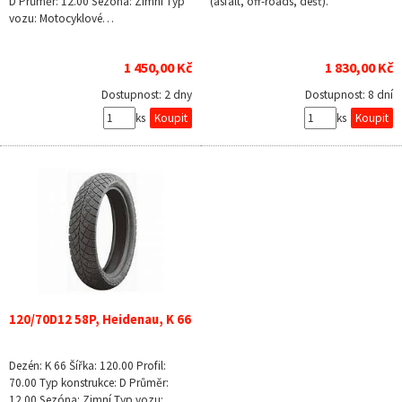
D Průměr: 12.00 Sezóna: Zimní Typ
(asfalt, off-roads, déšť).
vozu: Motocyklové…
1 450,00 Kč
1 830,00 Kč
Dostupnost:
2 dny
Dostupnost:
8 dní
ks
ks
120/70D12 58P, Heidenau, K 66
Dezén: K 66 Šířka: 120.00 Profil:
70.00 Typ konstrukce: D Průměr:
12.00 Sezóna: Zimní Typ vozu: