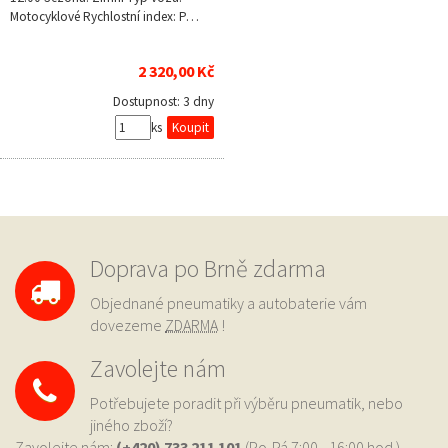
Motocyklové Rychlostní index: P…
2 320,00 Kč
Dostupnost:
3 dny
ks
Doprava po Brně zdarma
Objednané pneumatiky a autobaterie vám
dovezeme
ZDARMA
!
Zavolejte nám
Potřebujete poradit při výběru pneumatik, nebo
jiného zboží?
Zavolejte nám:
(+420) 733
211 101
(Po-Pá 7:00 - 16:00 hod.)