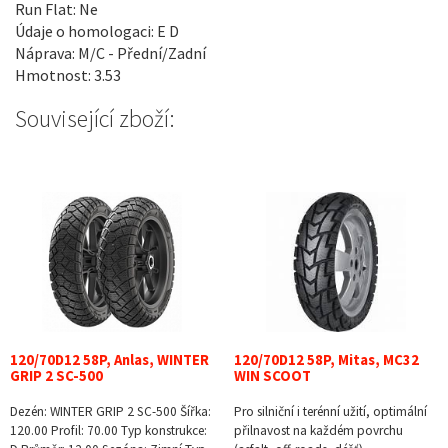
Run Flat: Ne
Údaje o homologaci: E D
Náprava: M/C - Přední/Zadní
Hmotnost: 3.53
Související zboží:
120/70D12 58P, Anlas, WINTER
120/70D12 58P, Mitas, MC32
GRIP 2 SC-500
WIN SCOOT
Dezén: WINTER GRIP 2 SC-500 Šířka:
Pro silniční i terénní užití, optimální
120.00 Profil: 70.00 Typ konstrukce:
přilnavost na každém povrchu