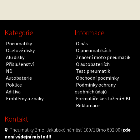
Kategorie
Informace
Pneumatiky
O nás
Ocelové disky
O pneumatikách
Alu disky
Značení moto pneumatik
Příslušenství
O autobateriích
ND
Test pneumatik
Autobaterie
Obchodní podmínky
Poklice
Podmínky ochrany
Aditiva
osobních údajů
Emblémy a znaky
Formuláře ke stažení + BL
Reklamace
Kontakt
Pneumatiky Brno, Jakubské náměstí 109/1 Brno 602 00 (
zde
není výdejní místo
)
!!!