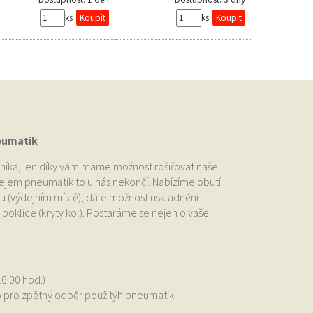
ks
ks
eumatik
níka, jen díky vám máme možnost rošiřovat naše
odejem pneumatik to u nás nekončí. Nabízíme obutí
u (výdejním místě), dále možnost uskladnění
oklice (kryty kol). Postaráme se nejen o vaše
.
16:00 hod.)
o pro zpětný odběr použitýh pneumatik