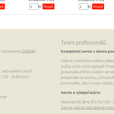
ks
ks
Team profesionálů
vám dovezeme
ZDARMA
!
Kompletní servis v oboru pn
Vážíme si každého našeho zákaz
služby a být v nich nejlepší. Pr
, nebo jiného zboží?
pneumatik přímo v našem servis
 7:00 - 16:00 hod.)
pneumatik na sezónu, ochranné p
pneumatiky, ale i o vaše vozidlo
Servis a výdejní místo
vuje.
Vídeňská 89, Brno (Po-Pá 7:00 - 
Zde se nalézá také sběrné míst