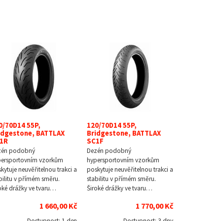
0/70D14 55P,
120/70D14 55P,
idgestone, BATTLAX
Bridgestone, BATTLAX
1R
SC1F
zén podobný
Dezén podobný
persportovním vzorkům
hypersportovním vzorkům
kytuje neuvěřitelnou trakci a
poskytuje neuvěřitelnou trakci a
bilitu v přímém směru.
stabilitu v přímém směru.
oké drážky ve tvaru…
Široké drážky ve tvaru…
1 660,00 Kč
1 770,00 Kč
Dostupnost:
1 den
Dostupnost:
3 dny