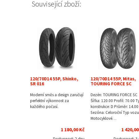
Související zboží:
120/70D14 55P, Shinko,
120/70D14 55P, Mitas,
SR 016
TOURING FORCE SC
Moderní směs a design zaručují
Dezén: TOURING FORCE SC
perfektní výkonnost za
Šířka: 120.00 Profil: 70.00 T
každého počasí.
konstrukce: D Průměr: 14.00
Sezóna: Celoroční Typ vozu
Motocyklové…
1 180,00 Kč
1 420,00
Dostupnost:
2 dny
Dostupnost:
3