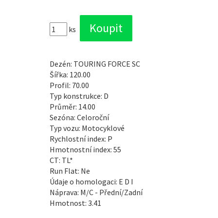
ks
Dezén: TOURING FORCE SC
Šířka: 120.00
Profil: 70.00
Typ konstrukce: D
Průměr: 14.00
Sezóna: Celoroční
Typ vozu: Motocyklové
Rychlostní index: P
Hmotnostní index: 55
CT: TL*
Run Flat: Ne
Údaje o homologaci: E D I
Náprava: M/C - Přední/Zadní
Hmotnost: 3.41