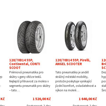
120/70D14 55P,
120/70D14 55P, Pirelli,
12
Continental, CONTI
ANGEL SCOOTER
Br
SCOOT
SC
Prémiová pneumatika pro
Tato pneumatika je anděl
De
yp
skútry s geny vítěze testů.
strážný městské mobility,
hy
Nejlepší přilnavost za mokra v
protože poskytuje vynikající
pos
:
segmentu pneumatik pro skútry
jízdní komfort, ovladatelnost a
sta
– tato…
výkon na mokré…
Šir
 Kč
1 520,00 Kč
1 640,00 Kč
 dny
Dostupnost:
2 dny
Dostupnost:
2 dny