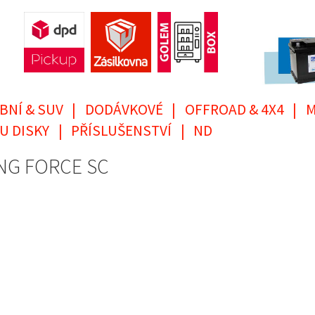
BNÍ & SUV
|
DODÁVKOVÉ
|
OFFROAD & 4X4
|
M
U DISKY
|
PŘÍSLUŠENSTVÍ
|
ND
ING FORCE SC