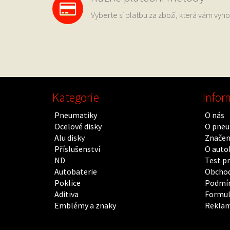
Vyberte si platbu za zboží, která vám vyho
Kategorie
Infor
Pneumatiky
O nás
Ocelové disky
O pneu
Alu disky
Značen
Příslušenství
O auto
ND
Test p
Autobaterie
Obchod
Poklice
Podmín
Aditiva
Formul
Emblémy a znaky
Rekla