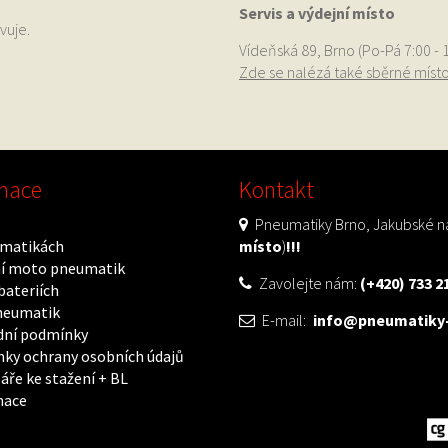
Servis a výdejní místo
vuje.
Vídeňská 89, Brno (Po-Pá 7:00 - 
Zde se nalézá také sběrné míst
mace
Kontakt
Pneumatiky Brno, Jakubské ná
matikách
místo
)
!!!
í moto pneumatik
Zavolejte nám:
(+420) 733 2
bateriích
neumatik
E-mail:
info@pneumatiky-
ní podmínky
ky ochrany osobních údajů
áře ke stažení + BL
mace