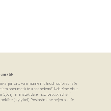
eumatik
níka, jen díky vám máme možnost rošiřovat naše
odejem pneumatik to u nás nekončí. Nabízíme obutí
u (výdejním místě), dále možnost uskladnění
oklice (kryty kol). Postaráme se nejen o vaše
.