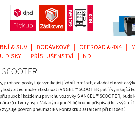
BNÍ & SUV
|
DODÁVKOVÉ
|
OFFROAD & 4X4
|
M
U DISKY
|
PŘÍSLUŠENSTVÍ
|
ND
EL SCOOTER
 protože poskytuje vynikající jízdní komfort, ovladatelnost a výk
í výhody a technické vlastnosti ANGEL ™ SCOOTER patří vynikajíc
 přizpůsobí každému povrchu vozovky. S ANGEL ™ SCOOTER, bude ka
í nárazů otvory uspořádanými podél běhounu přispívají ke zvýšení 
é zvyšuje povrch pneumatik v kontaktu s asfaltem při brzdění.