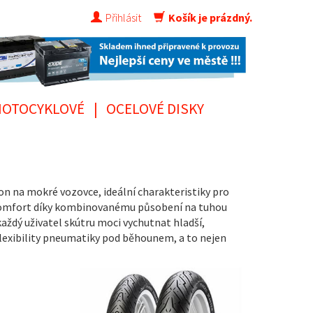
Přihlásit
Košík je prázdný.
OTOCYKLOVÉ
|
OCELOVÉ DISKY
on na mokré vozovce, ideální charakteristiky pro
í komfort díky kombinovanému působení na tuhou
ždý uživatel skútru moci vychutnat hladší,
flexibility pneumatiky pod běhounem, a to nejen