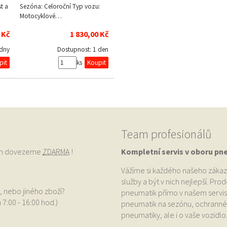
t a
Sezóna: Celoroční Typ vozu:
Motocyklové…
 Kč
1 830,00 Kč
 dny
Dostupnost:
1 den
ks
Team profesionálů
vám dovezeme
ZDARMA
!
Kompletní servis v oboru pn
Vážíme si každého našeho zákaz
služby a být v nich nejlepší. Pr
, nebo jiného zboží?
pneumatik přímo v našem servis
 7:00 - 16:00 hod.)
pneumatik na sezónu, ochranné p
pneumatiky, ale i o vaše vozidlo