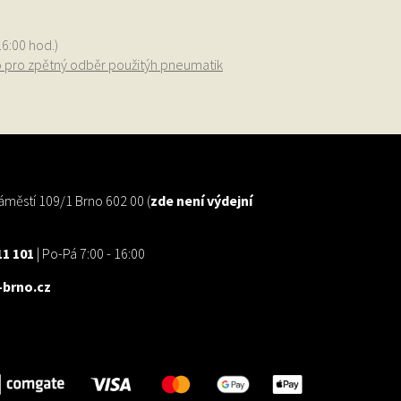
16:00 hod.)
o pro zpětný odběr použitýh pneumatik
městí 109/1 Brno 602 00 (
zde není výdejní
11 101
| Po-Pá 7:00 - 16:00
brno.cz