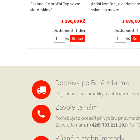
Sezóna: Celoroční Typ vozu:
jízdní komfort, ovladatelnos
Motocyklové…
výkon na mokré…
1 290,00 Kč
1 680,00
Dostupnost:
1 den
Dostupnost:
2
ks
ks
Doprava po Brně zdarma
Objednané pneumatiky a autobaterie 
Zavolejte nám
Potřebujete poradit při výběru pneumatik
Zavolejte nám:
(+420) 733
211 101
(Po-Pá
Různé platební metody