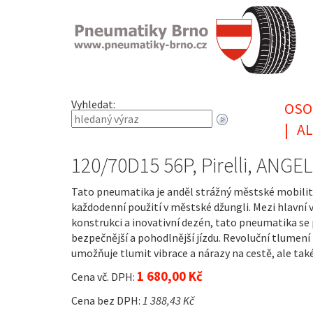
Vyhledat:
OSO
|
AL
120/70D15 56P, Pirelli, ANG
Tato pneumatika je anděl strážný městské mobility,
každodenní použití v městské džungli. Mezi hlavn
konstrukci a inovativní dezén, tato pneumatika se
bezpečnější a pohodlnější jízdu. Revoluční tlumen
umožňuje tlumit vibrace a nárazy na cestě, ale tak
1 680,00 Kč
Cena vč. DPH:
Cena bez DPH:
1 388,43 Kč