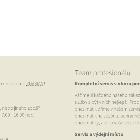
Team profesionálů
vám dovezeme
ZDARMA
!
Kompletní servis v oboru pn
Vážíme si každého našeho zákaz
služby a být v nich nejlepší. Pr
, nebo jiného zboží?
pneumatik přímo v našem servis
 7:00 - 16:00 hod.)
pneumatik na sezónu, ochranné p
pneumatiky, ale i o vaše vozidlo
Servis a výdejní místo
vuje.