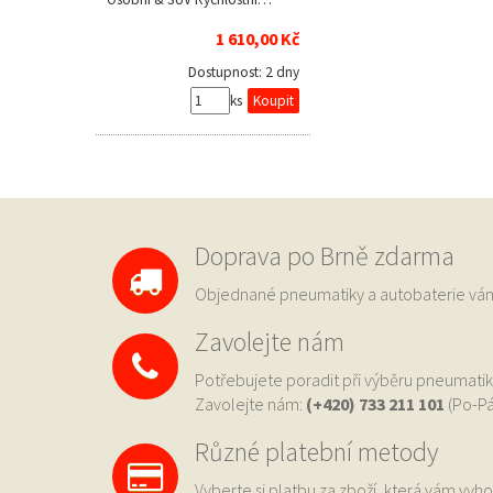
1 610,00 Kč
Dostupnost:
2 dny
ks
Doprava po Brně zdarma
Objednané pneumatiky a autobaterie 
Zavolejte nám
Potřebujete poradit při výběru pneumatik
Zavolejte nám:
(+420) 733
211 101
(Po-Pá
Různé platební metody
Vyberte si platbu za zboží, která vám vyho