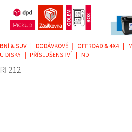
BNÍ & SUV
|
DODÁVKOVÉ
|
OFFROAD & 4X4
|
M
U DISKY
|
PŘÍSLUŠENSTVÍ
|
ND
RI 212