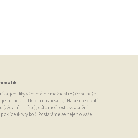
eumatik
níka, jen díky vám máme možnost rošiřovat naše
odejem pneumatik to u nás nekončí. Nabízíme obutí
u (výdejním místě), dále možnost uskladnění
oklice (kryty kol). Postaráme se nejen o vaše
.