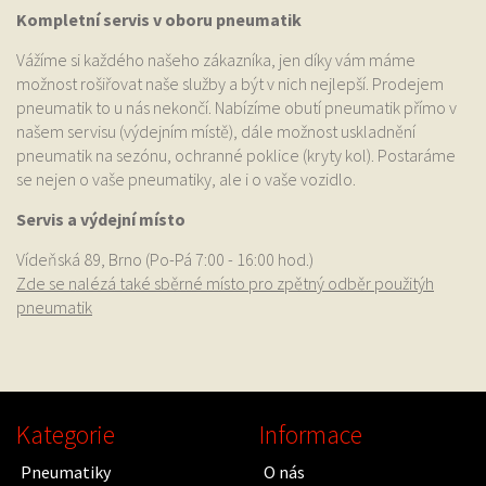
Kompletní servis v oboru pneumatik
Vážíme si každého našeho zákazníka, jen díky vám máme
možnost rošiřovat naše služby a být v nich nejlepší. Prodejem
pneumatik to u nás nekončí. Nabízíme obutí pneumatik přímo v
našem servisu (výdejním místě), dále možnost uskladnění
pneumatik na sezónu, ochranné poklice (kryty kol). Postaráme
se nejen o vaše pneumatiky, ale i o vaše vozidlo.
Servis a výdejní místo
Vídeňská 89, Brno (Po-Pá 7:00 - 16:00 hod.)
Zde se nalézá také sběrné místo pro zpětný odběr použitýh
pneumatik
Kategorie
Informace
Pneumatiky
O nás