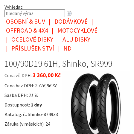
Vyhledat:
OSOBNÍ & SUV
|
DODÁVKOVÉ
|
OFFROAD & 4X4
|
MOTOCYKLOVÉ
|
OCELOVÉ DISKY
|
ALU DISKY
|
PŘÍSLUŠENSTVÍ
|
ND
100/90D19 61H, Shinko, SR999
3 360,00 Kč
Cena vč. DPH:
Cena bez DPH:
2 776,86 Kč
Sazba DPH:
21 %
Dostupnost:
2 dny
Katalog. č.: Shinko-874933
Záruka (v měsících): 24