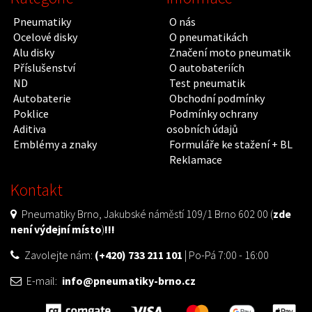
Pneumatiky
O nás
Ocelové disky
O pneumatikách
Alu disky
Značení moto pneumatik
Příslušenství
O autobateriích
ND
Test pneumatik
Autobaterie
Obchodní podmínky
Poklice
Podmínky ochrany
Aditiva
osobních údajů
Emblémy a znaky
Formuláře ke stažení + BL
Reklamace
Kontakt
Pneumatiky Brno, Jakubské náměstí 109/1 Brno 602 00 (
zde
není výdejní místo
)
!!!
Zavolejte nám:
(+420) 733 211 101
| Po-Pá 7:00 - 16:00
E-mail:
info@pneumatiky-brno.cz