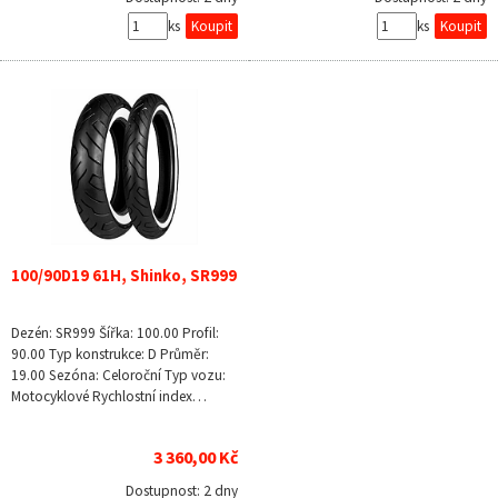
ks
ks
100/90D19 61H, Shinko, SR999
Dezén: SR999 Šířka: 100.00 Profil:
90.00 Typ konstrukce: D Průměr:
19.00 Sezóna: Celoroční Typ vozu:
Motocyklové Rychlostní index…
3 360,00 Kč
Dostupnost:
2 dny