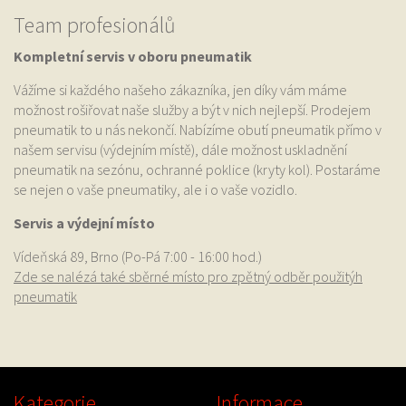
Team profesionálů
Kompletní servis v oboru pneumatik
Vážíme si každého našeho zákazníka, jen díky vám máme
možnost rošiřovat naše služby a být v nich nejlepší. Prodejem
pneumatik to u nás nekončí. Nabízíme obutí pneumatik přímo v
našem servisu (výdejním místě), dále možnost uskladnění
pneumatik na sezónu, ochranné poklice (kryty kol). Postaráme
se nejen o vaše pneumatiky, ale i o vaše vozidlo.
Servis a výdejní místo
Vídeňská 89, Brno (Po-Pá 7:00 - 16:00 hod.)
Zde se nalézá také sběrné místo pro zpětný odběr použitýh
pneumatik
Kategorie
Informace