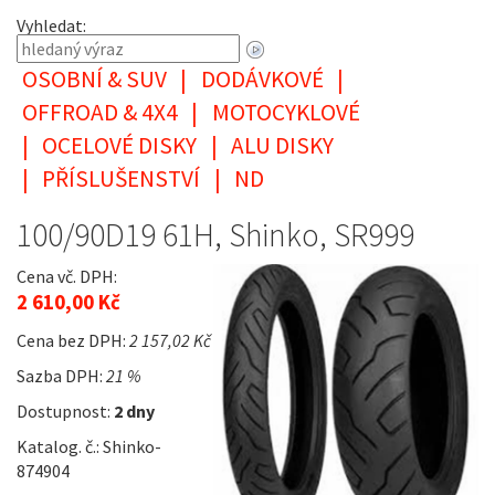
Vyhledat:
OSOBNÍ & SUV
|
DODÁVKOVÉ
|
OFFROAD & 4X4
|
MOTOCYKLOVÉ
|
OCELOVÉ DISKY
|
ALU DISKY
|
PŘÍSLUŠENSTVÍ
|
ND
100/90D19 61H, Shinko, SR999
Cena vč. DPH:
2 610,00 Kč
Cena bez DPH:
2 157,02 Kč
Sazba DPH:
21 %
Dostupnost:
2 dny
Katalog. č.: Shinko-
874904