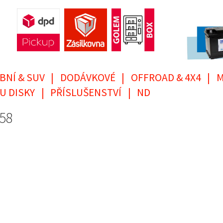
BNÍ & SUV
|
DODÁVKOVÉ
|
OFFROAD & 4X4
|
M
U DISKY
|
PŘÍSLUŠENSTVÍ
|
ND
 58