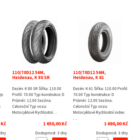
110/70D12 56M,
110/70D12 56M,
Heidenau, K 80 SR
Heidenau, K 61
Dezén: K 80 SR Šířka: 110.00
Dezén: K 61 Šířka: 110.00 Profil:
yp
Profil: 70.00 Typ konstrukce: D
70.00 Typ konstrukce: D
Průměr: 12.00 Sezóna:
Průměr: 12.00 Sezóna:
:
Celoroční Typ vozu:
Celoroční Typ vozu:
Motocyklové Rychlostní…
Motocyklové Rychlostní index:
…
 Kč
1 650,00 Kč
1 680,00 Kč
 dny
Dostupnost:
3 dny
Dostupnost:
3 dny