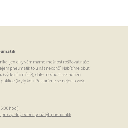
eumatik
níka, jen díky vám máme možnost rošiřovat naše
odejem pneumatik to u nás nekončí. Nabízíme obutí
u (výdejním místě), dále možnost uskladnění
oklice (kryty kol). Postaráme se nejen o vaše
.
16:00 hod.)
o pro zpětný odběr použitýh pneumatik