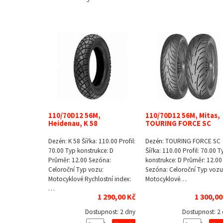
110/70D12 56M,
110/70D12 56M, Mitas,
Heidenau, K 58
TOURING FORCE SC
Dezén: K 58 Šířka: 110.00 Profil:
Dezén: TOURING FORCE SC
70.00 Typ konstrukce: D
Šířka: 110.00 Profil: 70.00 T
Průměr: 12.00 Sezóna:
konstrukce: D Průměr: 12.00
Celoroční Typ vozu:
Sezóna: Celoroční Typ vozu
Motocyklové Rychlostní index:
Motocyklové…
…
1 290,00 Kč
1 300,00
Dostupnost:
2 dny
Dostupnost:
2