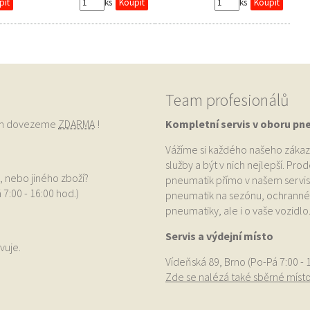
ks
ks
Team profesionálů
vám dovezeme
ZDARMA
!
Kompletní servis v oboru pn
Vážíme si každého našeho zákaz
služby a být v nich nejlepší. Pr
, nebo jiného zboží?
pneumatik přímo v našem servis
 7:00 - 16:00 hod.)
pneumatik na sezónu, ochranné p
pneumatiky, ale i o vaše vozidlo
Servis a výdejní místo
vuje.
Vídeňská 89, Brno (Po-Pá 7:00 - 
Zde se nalézá také sběrné míst