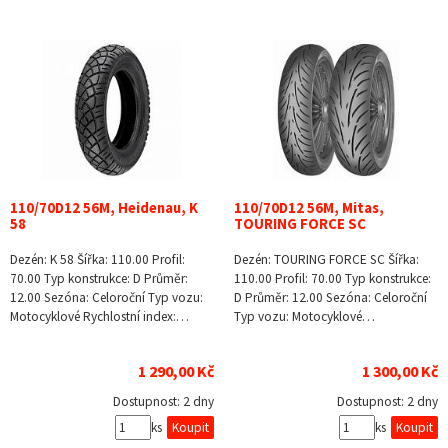
110/70D12 56M, Heidenau, K
110/70D12 56M, Mitas,
58
TOURING FORCE SC
Dezén: K 58 Šířka: 110.00 Profil:
Dezén: TOURING FORCE SC Šířka:
70.00 Typ konstrukce: D Průměr:
110.00 Profil: 70.00 Typ konstrukce:
12.00 Sezóna: Celoroční Typ vozu:
D Průměr: 12.00 Sezóna: Celoroční
Motocyklové Rychlostní index:…
Typ vozu: Motocyklové…
1 290,00 Kč
1 300,00 Kč
Dostupnost:
2 dny
Dostupnost:
2 dny
ks
ks