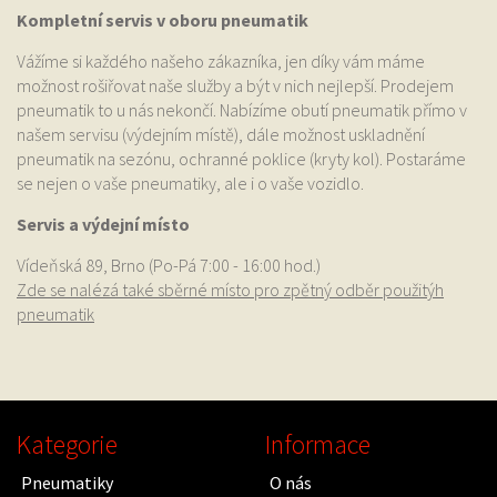
Kompletní servis v oboru pneumatik
Vážíme si každého našeho zákazníka, jen díky vám máme
možnost rošiřovat naše služby a být v nich nejlepší. Prodejem
pneumatik to u nás nekončí. Nabízíme obutí pneumatik přímo v
našem servisu (výdejním místě), dále možnost uskladnění
pneumatik na sezónu, ochranné poklice (kryty kol). Postaráme
se nejen o vaše pneumatiky, ale i o vaše vozidlo.
Servis a výdejní místo
Vídeňská 89, Brno (Po-Pá 7:00 - 16:00 hod.)
Zde se nalézá také sběrné místo pro zpětný odběr použitýh
pneumatik
Kategorie
Informace
Pneumatiky
O nás