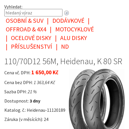
Vyhledat:
OSOBNÍ & SUV
|
DODÁVKOVÉ
|
OFFROAD & 4X4
|
MOTOCYKLOVÉ
|
OCELOVÉ DISKY
|
ALU DISKY
|
PŘÍSLUŠENSTVÍ
|
ND
110/70D12 56M, Heidenau, K 80 SR
1 650,00 Kč
Cena vč. DPH:
Cena bez DPH:
1 363,64 Kč
Sazba DPH:
21 %
Dostupnost:
3 dny
Katalog. č.: Heidenau-11120189
Záruka (v měsících): 24