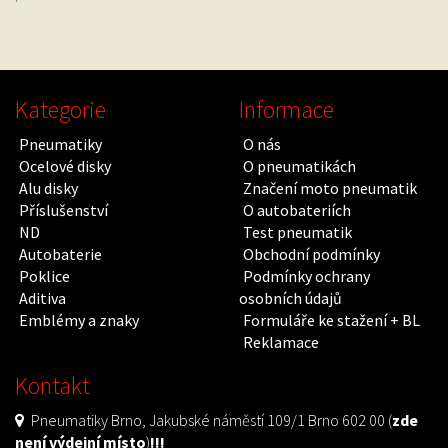
Kategorie
Informace
Pneumatiky
O nás
Ocelové disky
O pneumatikách
Alu disky
Značení moto pneumatik
Příslušenství
O autobateriích
ND
Test pneumatik
Autobaterie
Obchodní podmínky
Poklice
Podmínky ochrany
Aditiva
osobních údajů
Emblémy a znaky
Formuláře ke stažení + BL
Reklamace
Kontakt
Pneumatiky Brno, Jakubské náměstí 109/1 Brno 602 00 (
zde
není výdejní místo
)
!!!