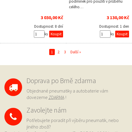
podmínek pro použití v průběhu
celého…
3 030,00 Kč
3 130,00 Kč
Dostupnost:
8 dní
Dostupnost:
1 den
ks
ks
1
2
3
Další »
Doprava po Brně zdarma
Objednané pneumatiky a autobaterie vám
dovezeme
ZDARMA
!
Zavolejte nám
Potřebujete poradit při výběru pneumatik, nebo
jiného zboží?