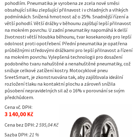
pohodlím. Pneumatika je vyrobena ze zcela nové směsi
obsahující siliku zlepšující přilnavost i v chladných a vlhkých
podmínkách. Snížená hmotnost až o 25%. Snadnější řízení a
větší pohodlí. Větší drážky v běhounu zajišťují lepší přilnavost
na mokrém povrchu. U zadní pneumatiky napomáhá k delší
životnosti větší hloubka běhounu, tvar kosekanoidy pro lepší
odolnost proti opotřebení. Přední pneumatika je opatřena
průběžnými středovými drážkami pro lepší přilnavost a řízení
na mokrém povrchu. Vylepšená technologii pro dosažení
podobného tvaru nahuštěné a nenahuštěné pneumatiky, což
snižuje celkové zatížení kostry. Motocyklové pneu
SreetSmart, je zkonstruována tak, aby zajišťovala ideální
rozložení tlaku na kontaktní plochu a zároveň snížila
působení nepravidelných sil až o 16% v porovnání se svým
předchůdcem.
Cena vč. DPH:
3 140,00 Kč
Cena bez DPH:
2 595,04 Kč
Sazba DPH:
21 %