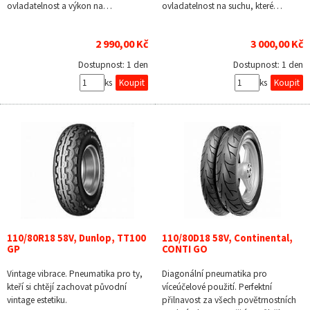
ovladatelnost a výkon na…
ovladatelnost na suchu, které…
2 990,00 Kč
3 000,00 Kč
Dostupnost:
1 den
Dostupnost:
1 den
ks
ks
110/80R18 58V, Dunlop, TT100
110/80D18 58V, Continental,
GP
CONTI GO
Vintage vibrace. Pneumatika pro ty,
Diagonální pneumatika pro
kteří si chtějí zachovat původní
víceúčelové použití. Perfektní
vintage estetiku.
přilnavost za všech povětrnostních