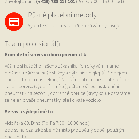
Zavolejte nám:
(+420) 733
211 101
(Po-Pá 7:00 - 16:00 hod.)
Různé platební metody
Vyberte si platbu za zboží, která vám vyhovuje.
Team profesionálů
Kompletní servis v oboru pneumatik
Vážíme si každého našeho zákazníka, jen díky vám máme
možnost rošiřovat naše služby a být v nich nejlepší. Prodejem
pneumatik to u nás nekončí. Nabízíme obutí pneumatik přímo v
našem servisu (výdejním místě), dále možnost uskladnění
pneumatik na sezónu, ochranné poklice (kryty kol). Postaráme
se nejen o vaše pneumatiky, ale i o vaše vozidlo.
Servis a výdejní místo
Vídeňská 89, Brno (Po-Pá 7:00 - 16:00 hod.)
Zde se nalézá také sběrné místo pro zpětný odběr použitýh
pneumatik