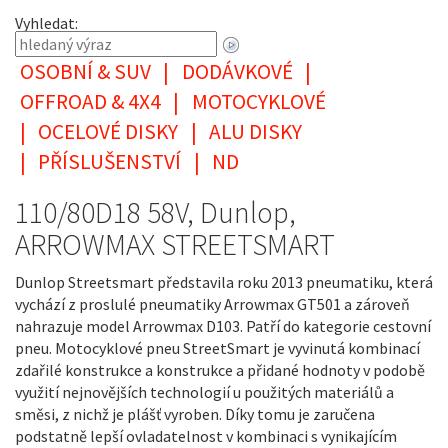
Vyhledat:
OSOBNÍ & SUV
|
DODÁVKOVÉ
|
OFFROAD & 4X4
|
MOTOCYKLOVÉ
|
OCELOVÉ DISKY
|
ALU DISKY
|
PŘÍSLUŠENSTVÍ
|
ND
110/80D18 58V, Dunlop,
ARROWMAX STREETSMART
Dunlop Streetsmart představila roku 2013 pneumatiku, která
vychází z proslulé pneumatiky Arrowmax GT501 a zároveň
nahrazuje model Arrowmax D103. Patří do kategorie cestovní
pneu. Motocyklové pneu StreetSmart je vyvinutá kombinací
zdařilé konstrukce a konstrukce a přidané hodnoty v podobě
využití nejnovějších technologií u použitých materiálů a
směsi, z nichž je plášť vyroben. Díky tomu je zaručena
podstatně lepší ovladatelnost v kombinaci s vynikajícím