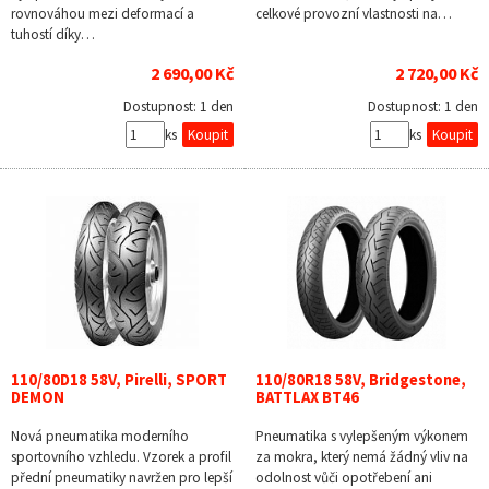
rovnováhou mezi deformací a
celkové provozní vlastnosti na…
tuhostí díky…
2 690,00 Kč
2 720,00 Kč
Dostupnost:
1 den
Dostupnost:
1 den
ks
ks
110/80D18 58V, Pirelli, SPORT
110/80R18 58V, Bridgestone,
DEMON
BATTLAX BT46
Nová pneumatika moderního
Pneumatika s vylepšeným výkonem
sportovního vzhledu. Vzorek a profil
za mokra, který nemá žádný vliv na
přední pneumatiky navržen pro lepší
odolnost vůči opotřebení ani