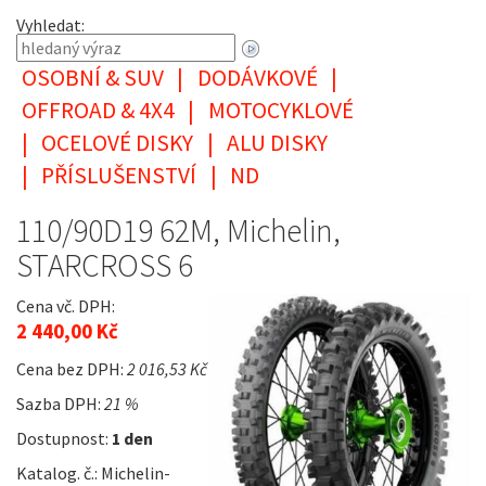
Vyhledat:
OSOBNÍ & SUV
|
DODÁVKOVÉ
|
OFFROAD & 4X4
|
MOTOCYKLOVÉ
|
OCELOVÉ DISKY
|
ALU DISKY
|
PŘÍSLUŠENSTVÍ
|
ND
110/90D19 62M, Michelin,
STARCROSS 6
Cena vč. DPH:
2 440,00 Kč
Cena bez DPH:
2 016,53 Kč
Sazba DPH:
21 %
Dostupnost:
1 den
Katalog. č.: Michelin-