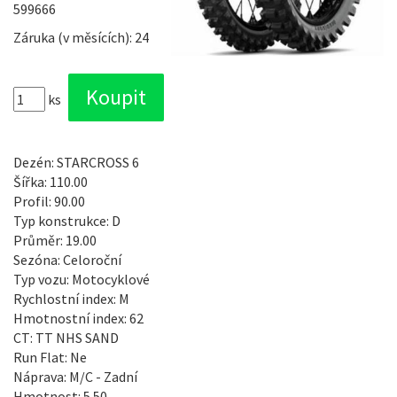
599666
Záruka (v měsících): 24
ks
Dezén: STARCROSS 6
Šířka: 110.00
Profil: 90.00
Typ konstrukce: D
Průměr: 19.00
Sezóna: Celoroční
Typ vozu: Motocyklové
Rychlostní index: M
Hmotnostní index: 62
CT: TT NHS SAND
Run Flat: Ne
Náprava: M/C - Zadní
Hmotnost: 5.50