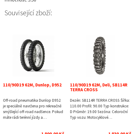
Související zboží:
110/90D19 62M, Dunlop, D952
110/90D19 62M, Deli, SB114R
TERRA CROSS
Off-road pneumatika Dunlop D952
Dezén: SB114R TERRA CROSS Šířka:
je speciálně navržena pro rekreačně
110.00 Profil: 90.00 Typ konstrukce:
smýšlející off-road nadšence. Pokud
D Průměr: 19.00 Sezóna: Celoroční
máte rádi terénní jízdy a…
Typ vozu: Motocyklové…
1 800,00 Kč
1 830,00 Kč