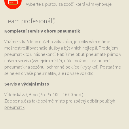
Vyberte si platbu za zboží, která vám vyhovuje.
Team profesionálů
Kompletní servis v oboru pneumatik
Vážíme si každého našeho zákazníka, jen díky vám máme
možnost rošiřovat naše služby a být v nich nejlepší. Prodejem
pneumatik to u nás nekončí. Nabízíme obutí pneumatik přímo v
našem servisu (výdejním místě), dále možnost uskladnění
pneumatik na sezónu, ochranné poklice (kryty kol). Postaráme
se nejen o vaše pneumatiky, ale i o vaše vozidlo.
Servis a výdejní místo
Vídeňská 89, Brno (Po-Pá 7:00 - 16:00 hod.)
Zde se nalézá také sběrné místo pro zpětný odběr použitýh
pneumatik