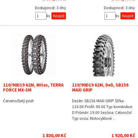
Dostupnost:
3 dny
Dostupnost:
3 dny
ks
ks
110/90D19 62M, Mitas, TERRA
110/90D19 62M, Deli, SB156
FORCE MX-SM
MAXI GRIP
Červenožlutý pruh
Dezén: SB156 MAXI GRIP Šířka:
110.00 Profil: 90.00 Typ konstrukce:
D Průměr: 19.00 Sezóna: Celoroční
Typ vozu: Motocyklové…
1 830,00 Kč
1 920,00 Kč