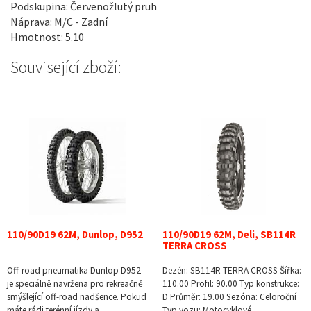
Podskupina: Červenožlutý pruh
Náprava: M/C - Zadní
Hmotnost: 5.10
Související zboží:
110/90D19 62M, Dunlop, D952
110/90D19 62M, Deli, SB114R
TERRA CROSS
Off-road pneumatika Dunlop D952
Dezén: SB114R TERRA CROSS Šířka:
je speciálně navržena pro rekreačně
110.00 Profil: 90.00 Typ konstrukce:
smýšlející off-road nadšence. Pokud
D Průměr: 19.00 Sezóna: Celoroční
máte rádi terénní jízdy a…
Typ vozu: Motocyklové…