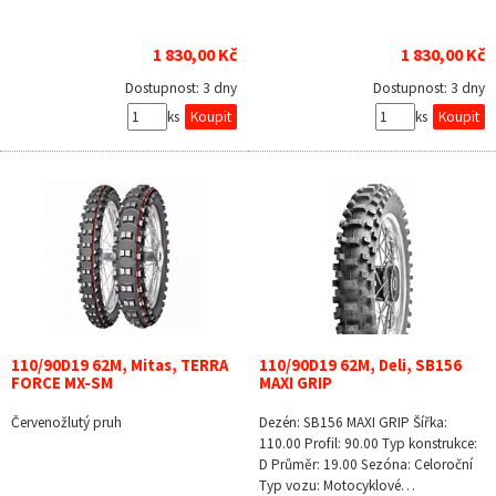
1 830,00 Kč
1 830,00 Kč
Dostupnost:
3 dny
Dostupnost:
3 dny
ks
ks
110/90D19 62M, Mitas, TERRA
110/90D19 62M, Deli, SB156
FORCE MX-SM
MAXI GRIP
Červenožlutý pruh
Dezén: SB156 MAXI GRIP Šířka:
110.00 Profil: 90.00 Typ konstrukce:
D Průměr: 19.00 Sezóna: Celoroční
Typ vozu: Motocyklové…