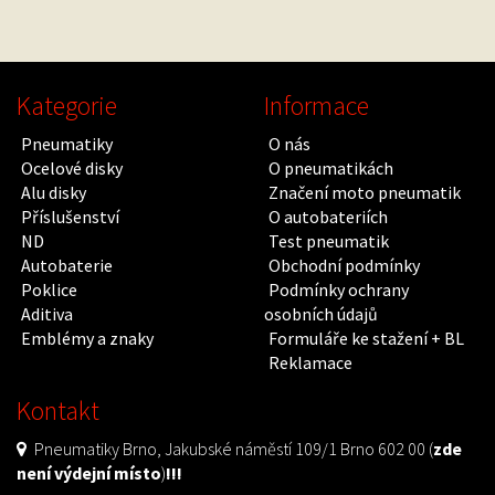
Kategorie
Informace
Pneumatiky
O nás
Ocelové disky
O pneumatikách
Alu disky
Značení moto pneumatik
Příslušenství
O autobateriích
ND
Test pneumatik
Autobaterie
Obchodní podmínky
Poklice
Podmínky ochrany
Aditiva
osobních údajů
Emblémy a znaky
Formuláře ke stažení + BL
Reklamace
Kontakt
Pneumatiky Brno, Jakubské náměstí 109/1 Brno 602 00 (
zde
není výdejní místo
)
!!!