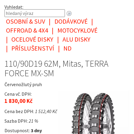
Vyhledat:
OSOBNÍ & SUV
|
DODÁVKOVÉ
|
OFFROAD & 4X4
|
MOTOCYKLOVÉ
|
OCELOVÉ DISKY
|
ALU DISKY
|
PŘÍSLUŠENSTVÍ
|
ND
110/90D19 62M, Mitas, TERRA
FORCE MX-SM
Červenožlutý pruh
Cena vč. DPH:
1 830,00 Kč
Cena bez DPH:
1 512,40 Kč
Sazba DPH:
21 %
Dostupnost:
3 dny