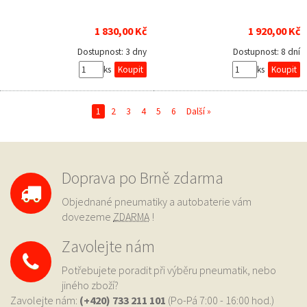
1 830,00 Kč
1 920,00 Kč
Dostupnost:
3 dny
Dostupnost:
8 dní
ks
ks
1
2
3
4
5
6
Další »
Doprava po Brně zdarma
Objednané pneumatiky a autobaterie vám
dovezeme
ZDARMA
!
Zavolejte nám
Potřebujete poradit při výběru pneumatik, nebo
jiného zboží?
Zavolejte nám:
(+420) 733
211 101
(Po-Pá 7:00 - 16:00 hod.)