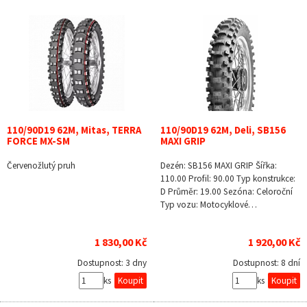
110/90D19 62M, Mitas, TERRA
110/90D19 62M, Deli, SB156
FORCE MX-SM
MAXI GRIP
Červenožlutý pruh
Dezén: SB156 MAXI GRIP Šířka:
110.00 Profil: 90.00 Typ konstrukce:
D Průměr: 19.00 Sezóna: Celoroční
Typ vozu: Motocyklové…
1 830,00 Kč
1 920,00 Kč
Dostupnost:
3 dny
Dostupnost:
8 dní
ks
ks