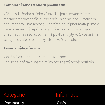
Kompletní servis v oboru pneumatik
Vážíme si každého našeho zákazníka, jen díky vám máme
možnost rošiřovat naše služby a být v nich nejlepší. Prodejem
pneumatik to u nás nekončí. Nabízíme obutí pneumatik přímo v
našem servisu (výdejním místě), dále možnost uskladnění
pneumatik na sezónu, ochranné poklice (kryty kol). Postaráme
se nejen o vaše pneumatiky, ale i o vaše vozidlo.
Servis a výdejní místo
Vídeňská 89, Brno (Po-Pá 7:00 - 16:00 hod.)
Zde se nalézá také sběrné místo pro zpětný odběr použitýh
pneumatik
Kategorie
Informace
Pneumatiky
O nás