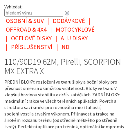
Vyhledat:
OSOBNÍ & SUV
|
DODÁVKOVÉ
|
OFFROAD & 4X4
|
MOTOCYKLOVÉ
|
OCELOVÉ DISKY
|
ALU DISKY
|
PŘÍSLUŠENSTVÍ
|
ND
110/90D19 62M, Pirelli, SCORPION
MX EXTRA X
PŘEDNÍ BLOKY: rozložení ve tvaru šipky a boční bloky pro
přesnost směru a okamžitou viditelnost. Bloky ve tvaru V
zlepšují brzdnou stabilitu a drží v zatáčkách. ZADNÍ BLOKY:
maximální trakce ve všech terénních aplikacích. Povrch a
struktura sazí směsi pro rovnováhu mezi tuhostí,
spolehlivostí a trvalým výkonem. Přilnavost a trakce na
širokém rozsahu terénu (od středně měkkého po středně
tvrdý). Perfektní aplikace pro trénink, optimální kompromis