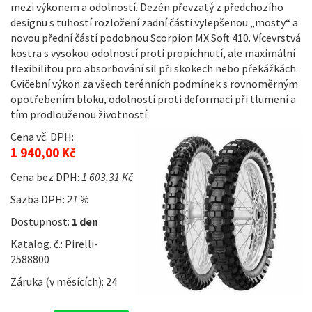
mezi výkonem a odolností. Dezén převzatý z předchozího
designu s tuhostí rozložení zadní části vylepšenou „mosty“ a
novou přední částí podobnou Scorpion MX Soft 410. Vícevrstvá
kostra s vysokou odolností proti propíchnutí, ale maximální
flexibilitou pro absorbování sil při skokech nebo překážkách.
Cvičební výkon za všech terénních podmínek s rovnoměrným
opotřebením bloku, odolností proti deformaci při tlumení a
tím prodlouženou životností.
Cena vč. DPH:
1 940,00 Kč
Cena bez DPH:
1 603,31 Kč
Sazba DPH:
21 %
Dostupnost:
1 den
Katalog. č.: Pirelli-
2588800
Záruka (v měsících): 24