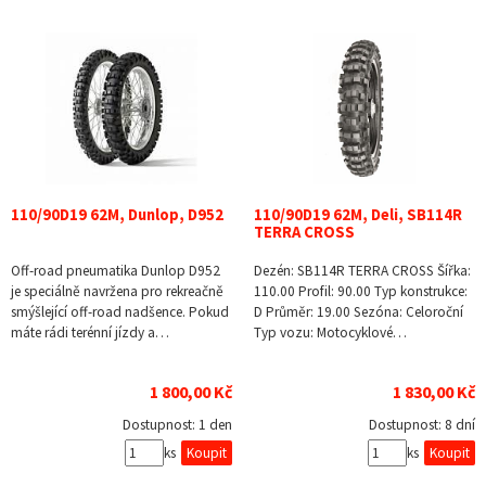
110/90D19 62M, Dunlop, D952
110/90D19 62M, Deli, SB114R
TERRA CROSS
Off-road pneumatika Dunlop D952
Dezén: SB114R TERRA CROSS Šířka:
je speciálně navržena pro rekreačně
110.00 Profil: 90.00 Typ konstrukce:
smýšlející off-road nadšence. Pokud
D Průměr: 19.00 Sezóna: Celoroční
máte rádi terénní jízdy a…
Typ vozu: Motocyklové…
1 800,00 Kč
1 830,00 Kč
Dostupnost:
1 den
Dostupnost:
8 dní
ks
ks