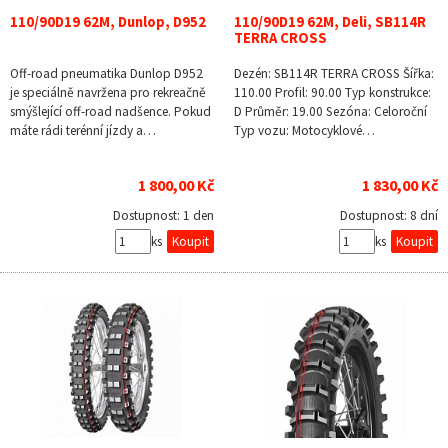
110/90D19 62M, Dunlop, D952
110/90D19 62M, Deli, SB114R
TERRA CROSS
Off-road pneumatika Dunlop D952
Dezén: SB114R TERRA CROSS Šířka:
je speciálně navržena pro rekreačně
110.00 Profil: 90.00 Typ konstrukce:
smýšlející off-road nadšence. Pokud
D Průměr: 19.00 Sezóna: Celoroční
máte rádi terénní jízdy a…
Typ vozu: Motocyklové…
1 800,00 Kč
1 830,00 Kč
Dostupnost:
1 den
Dostupnost:
8 dní
ks
ks