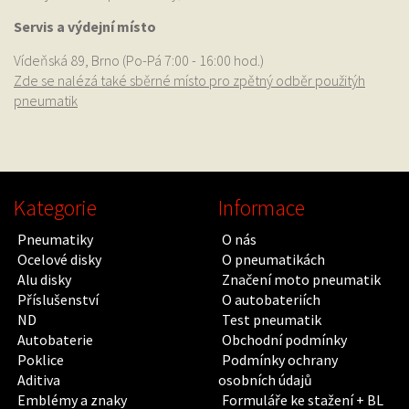
Servis a výdejní místo
Vídeňská 89, Brno (Po-Pá 7:00 - 16:00 hod.)
Zde se nalézá také sběrné místo pro zpětný odběr použitýh
pneumatik
Kategorie
Informace
Pneumatiky
O nás
Ocelové disky
O pneumatikách
Alu disky
Značení moto pneumatik
Příslušenství
O autobateriích
ND
Test pneumatik
Autobaterie
Obchodní podmínky
Poklice
Podmínky ochrany
Aditiva
osobních údajů
Emblémy a znaky
Formuláře ke stažení + BL