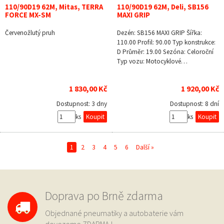
110/90D19 62M, Mitas, TERRA
110/90D19 62M, Deli, SB156
FORCE MX-SM
MAXI GRIP
Červenožlutý pruh
Dezén: SB156 MAXI GRIP Šířka:
110.00 Profil: 90.00 Typ konstrukce:
D Průměr: 19.00 Sezóna: Celoroční
Typ vozu: Motocyklové…
1 830,00 Kč
1 920,00 Kč
Dostupnost:
3 dny
Dostupnost:
8 dní
ks
ks
1
2
3
4
5
6
Další »
Doprava po Brně zdarma
Objednané pneumatiky a autobaterie vám