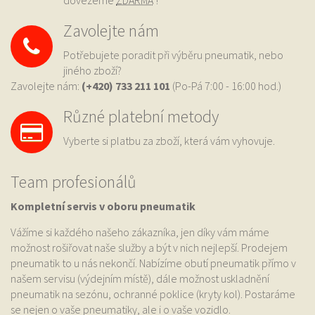
dovezeme
ZDARMA
!
Zavolejte nám
Potřebujete poradit při výběru pneumatik, nebo
jiného zboží?
Zavolejte nám:
(+420) 733
211 101
(Po-Pá 7:00 - 16:00 hod.)
Různé platební metody
Vyberte si platbu za zboží, která vám vyhovuje.
Team profesionálů
Kompletní servis v oboru pneumatik
Vážíme si každého našeho zákazníka, jen díky vám máme
možnost rošiřovat naše služby a být v nich nejlepší. Prodejem
pneumatik to u nás nekončí. Nabízíme obutí pneumatik přímo v
našem servisu (výdejním místě), dále možnost uskladnění
pneumatik na sezónu, ochranné poklice (kryty kol). Postaráme
se nejen o vaše pneumatiky, ale i o vaše vozidlo.