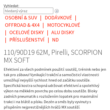
Vyhledat:
OSOBNÍ & SUV
|
DODÁVKOVÉ
|
OFFROAD & 4X4
|
MOTOCYKLOVÉ
|
OCELOVÉ DISKY
|
ALU DISKY
|
PŘÍSLUŠENSTVÍ
|
ND
110/90D19 62M, Pirelli, SCORPION
MX SOFT
Efektivní za všech podmínek použití: soutěž, trénink nebo jen
tak pro zábavu! Vynikající trakční a samočisticí vlastnosti
umožňují nejvyšší rychlost hned od začátku soutěže.
Specifická kostra schopná udržovat efektivní a spolehlivý
výkon na měkkém povrchu po celou dobu soutěže. Bloky
zadních pneumatik s rozložením lopatek pro maximální
trakci i na blátě a písku. Dezén a směs byly vyvinuty s
přispěním nejprestižnějších hráčů MX soutěží.