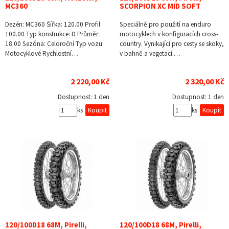
MC360
SCORPION XC MID SOFT
Dezén: MC360 Šířka: 120.00 Profil:
Speciálně pro použití na enduro
100.00 Typ konstrukce: D Průměr:
motocyklech v konfiguracích cross-
18.00 Sezóna: Celoroční Typ vozu:
country. Vynikající pro cesty se skoky,
Motocyklové Rychlostní…
v bahně a vegetací.…
2 220,00 Kč
2 320,00 Kč
Dostupnost:
1 den
Dostupnost:
1 den
ks
ks
120/100D18 68M, Pirelli,
120/100D18 68M, Pirelli,