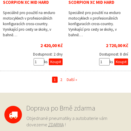
SCORPION XC MID HARD
SCORPION XC MID HARD
Speciálně pro použití na enduro
Speciálně pro použití na enduro
motocyklech v profesionálních
motocyklech v profesionálních
konfiguracích cross-country.
konfiguracích cross-country.
Vynikající pro cesty se skoky, v
Vynikající pro cesty se skoky, v
bahně…
bahně…
2 420,00 Kč
2 720,00 Kč
Dostupnost:
2 dny
Dostupnost:
8 dní
ks
ks
1
2
Další »
Doprava po Brně zdarma
Objednané pneumatiky a autobaterie vám
dovezeme
ZDARMA
!