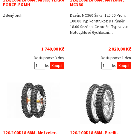
120/100D18 68M, Mitas, TERRA
120/100D18 68M, Metzeler,
FORCE-EX MH
MC360
Zelený pruh
Dezén: MC360 Šířka: 120.00 Profil:
100.00 Typ konstrukce: D Průměr:
18.00 Sezóna: Celoroční Typ vozu:
Motocyklové Rychlostní…
1 740,00 Kč
2 020,00 Kč
Dostupnost:
3 dny
Dostupnost:
1 den
ks
ks
120/100D18 68M, Metzeler,
120/100D18 68M, Pirelli,