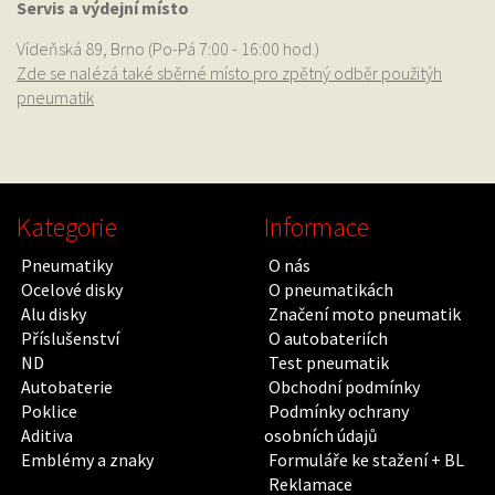
Servis a výdejní místo
Vídeňská 89, Brno (Po-Pá 7:00 - 16:00 hod.)
Zde se nalézá také sběrné místo pro zpětný odběr použitýh
pneumatik
Kategorie
Informace
Pneumatiky
O nás
Ocelové disky
O pneumatikách
Alu disky
Značení moto pneumatik
Příslušenství
O autobateriích
ND
Test pneumatik
Autobaterie
Obchodní podmínky
Poklice
Podmínky ochrany
Aditiva
osobních údajů
Emblémy a znaky
Formuláře ke stažení + BL
Reklamace