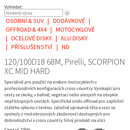
Vyhledat:
OSOBNÍ & SUV
|
DODÁVKOVÉ
|
OFFROAD & 4X4
|
MOTOCYKLOVÉ
|
OCELOVÉ DISKY
|
ALU DISKY
|
PŘÍSLUŠENSTVÍ
|
ND
120/100D18 68M, Pirelli, SCORPION
XC MID HARD
Speciálně pro použití na enduro motocyklech v
profesionálních konfiguracích cross-country. Vynikající pro
cesty se skoky, v bahně, vegetací nebo alespoň na obvykle
nepřístupných cestách. Specifická směs offroad pro zajištění
stálého výkonu v terénu. Jatečně upravená těla a vzor se
vyvinuly z motokrosových zkušeností dostupných pro
dobrodružství v cross country. Silný produkt na ulici.
Cena vč. DPH: