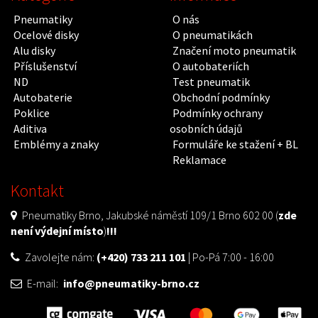
Pneumatiky
O nás
Ocelové disky
O pneumatikách
Alu disky
Značení moto pneumatik
Příslušenství
O autobateriích
ND
Test pneumatik
Autobaterie
Obchodní podmínky
Poklice
Podmínky ochrany
Aditiva
osobních údajů
Emblémy a znaky
Formuláře ke stažení + BL
Reklamace
Kontakt
Pneumatiky Brno, Jakubské náměstí 109/1 Brno 602 00 (
zde
není výdejní místo
)
!!!
Zavolejte nám:
(+420) 733 211 101
| Po-Pá 7:00 - 16:00
E-mail:
info@pneumatiky-brno.cz