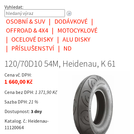
Vyhledat:
OSOBNÍ & SUV
|
DODÁVKOVÉ
|
OFFROAD & 4X4
|
MOTOCYKLOVÉ
|
OCELOVÉ DISKY
|
ALU DISKY
|
PŘÍSLUŠENSTVÍ
|
ND
120/70D10 54M, Heidenau, K 61
Cena vč. DPH:
1 660,00 Kč
Cena bez DPH:
1 371,90 Kč
Sazba DPH:
21 %
Dostupnost:
3 dny
Katalog. č.: Heidenau-
11120064