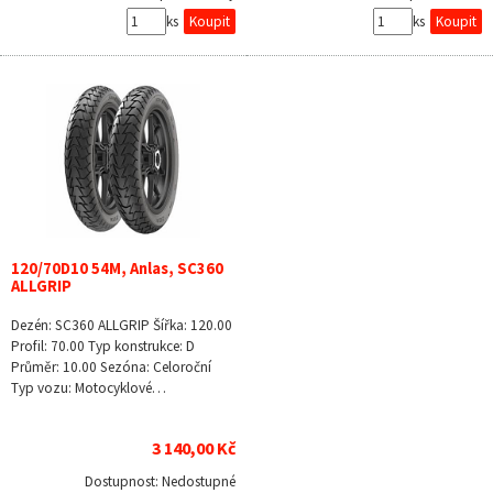
ks
ks
120/70D10 54M, Anlas, SC360
ALLGRIP
Dezén: SC360 ALLGRIP Šířka: 120.00
Profil: 70.00 Typ konstrukce: D
Průměr: 10.00 Sezóna: Celoroční
Typ vozu: Motocyklové…
3 140,00 Kč
Dostupnost:
Nedostupné