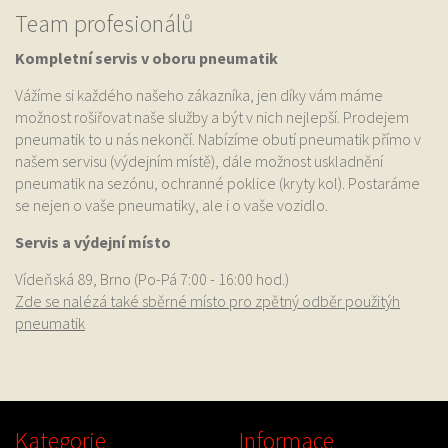
Team profesionálů
Kompletní servis v oboru pneumatik
Vážíme si každého našeho zákazníka, jen díky vám máme
možnost rošiřovat naše služby a být v nich nejlepší. Prodejem
pneumatik to u nás nekončí. Nabízíme obutí pneumatik přímo v
našem servisu (výdejním místě), dále možnost uskladnění
pneumatik na sezónu, ochranné poklice (kryty kol). Postaráme
se nejen o vaše pneumatiky, ale i o vaše vozidlo.
Servis a výdejní místo
Vídeňská 89, Brno (Po-Pá 7:00 - 16:00 hod.)
Zde se nalézá také sběrné místo pro zpětný odběr použitýh
pneumatik
Kategorie
Informace