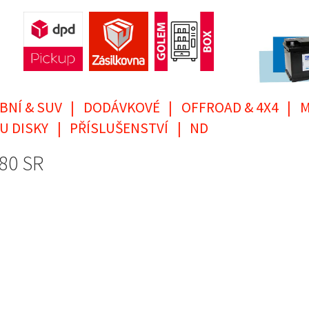
BNÍ & SUV
|
DODÁVKOVÉ
|
OFFROAD & 4X4
|
M
U DISKY
|
PŘÍSLUŠENSTVÍ
|
ND
80 SR