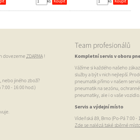
ks
ks
Team profesionálů
vám dovezeme
ZDARMA
!
Kompletní servis v oboru pn
Vážíme si každého našeho zákaz
služby a být v nich nejlepší. Pr
, nebo jiného zboží?
pneumatik přímo v našem servis
 7:00 - 16:00 hod.)
pneumatik na sezónu, ochranné p
pneumatiky, ale i o vaše vozidlo
Servis a výdejní místo
vuje.
Vídeňská 89, Brno (Po-Pá 7:00 - 
Zde se nalézá také sběrné míst