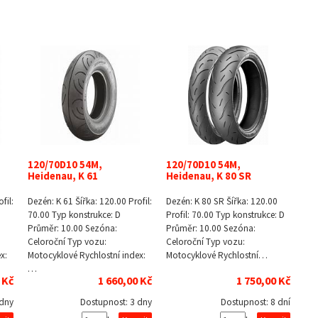
120/70D10 54M,
120/70D10 54M,
Heidenau, K 61
Heidenau, K 80 SR
fil:
Dezén: K 61 Šířka: 120.00 Profil:
Dezén: K 80 SR Šířka: 120.00
70.00 Typ konstrukce: D
Profil: 70.00 Typ konstrukce: D
Průměr: 10.00 Sezóna:
Průměr: 10.00 Sezóna:
Celoroční Typ vozu:
Celoroční Typ vozu:
x:
Motocyklové Rychlostní index:
Motocyklové Rychlostní…
…
 Kč
1 660,00 Kč
1 750,00 Kč
 dny
Dostupnost:
3 dny
Dostupnost:
8 dní