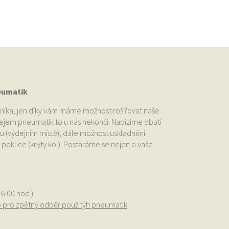
eumatik
níka, jen díky vám máme možnost rošiřovat naše
odejem pneumatik to u nás nekončí. Nabízíme obutí
u (výdejním místě), dále možnost uskladnění
oklice (kryty kol). Postaráme se nejen o vaše
.
16:00 hod.)
o pro zpětný odběr použitýh pneumatik