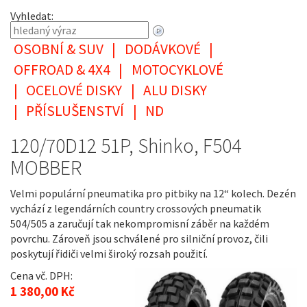
Vyhledat:
OSOBNÍ & SUV
|
DODÁVKOVÉ
|
OFFROAD & 4X4
|
MOTOCYKLOVÉ
|
OCELOVÉ DISKY
|
ALU DISKY
|
PŘÍSLUŠENSTVÍ
|
ND
120/70D12 51P, Shinko, F504
MOBBER
Velmi populární pneumatika pro pitbiky na 12“ kolech. Dezén
vychází z legendárních country crossových pneumatik
504/505 a zaručují tak nekompromisní záběr na každém
povrchu. Zároveň jsou schválené pro silniční provoz, čili
poskytují řidiči velmi široký rozsah použití.
Cena vč. DPH:
1 380,00 Kč