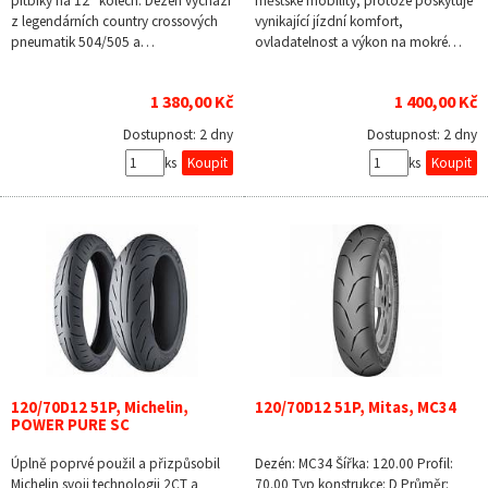
pitbiky na 12“ kolech. Dezén vychází
městské mobility, protože poskytuje
z legendárních country crossových
vynikající jízdní komfort,
pneumatik 504/505 a…
ovladatelnost a výkon na mokré…
1 380,00 Kč
1 400,00 Kč
Dostupnost:
2 dny
Dostupnost:
2 dny
ks
ks
120/70D12 51P, Michelin,
120/70D12 51P, Mitas, MC34
POWER PURE SC
Úplně poprvé použil a přizpůsobil
Dezén: MC34 Šířka: 120.00 Profil:
Michelin svoji technologii 2CT a
70.00 Typ konstrukce: D Průměr: