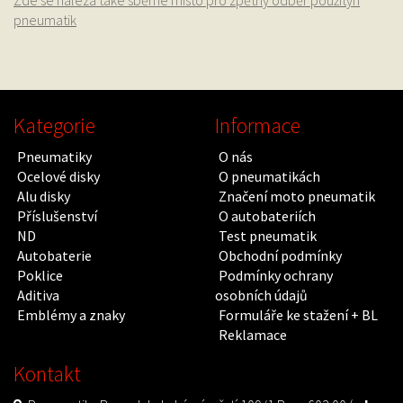
Zde se nalézá také sběrné místo pro zpětný odběr použitýh
pneumatik
Kategorie
Informace
Pneumatiky
O nás
Ocelové disky
O pneumatikách
Alu disky
Značení moto pneumatik
Příslušenství
O autobateriích
ND
Test pneumatik
Autobaterie
Obchodní podmínky
Poklice
Podmínky ochrany
Aditiva
osobních údajů
Emblémy a znaky
Formuláře ke stažení + BL
Reklamace
Kontakt