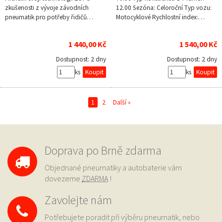
zkušenosti z vývoje závodních
12.00 Sezóna: Celoroční Typ vozu:
pneumatik pro potřeby řidičů…
Motocyklové Rychlostní index:…
1 440,00 Kč
1 540,00 Kč
Dostupnost:
2 dny
Dostupnost:
2 dny
ks
ks
1
2
Další »
Doprava po Brně zdarma
Objednané pneumatiky a autobaterie vám
dovezeme
ZDARMA
!
Zavolejte nám
Potřebujete poradit při výběru pneumatik, nebo