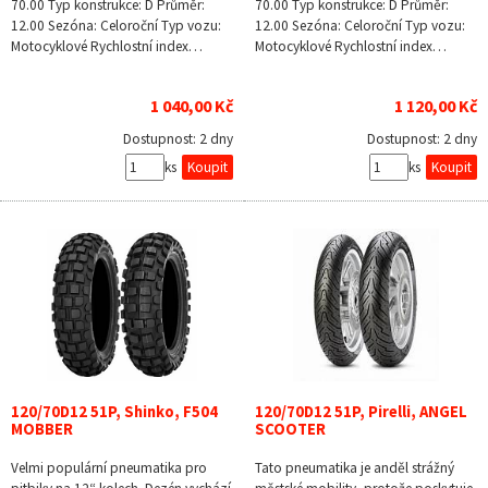
70.00 Typ konstrukce: D Průměr:
70.00 Typ konstrukce: D Průměr:
12.00 Sezóna: Celoroční Typ vozu:
12.00 Sezóna: Celoroční Typ vozu:
Motocyklové Rychlostní index…
Motocyklové Rychlostní index…
1 040,00 Kč
1 120,00 Kč
Dostupnost:
2 dny
Dostupnost:
2 dny
ks
ks
120/70D12 51P, Shinko, F504
120/70D12 51P, Pirelli, ANGEL
MOBBER
SCOOTER
Velmi populární pneumatika pro
Tato pneumatika je anděl strážný