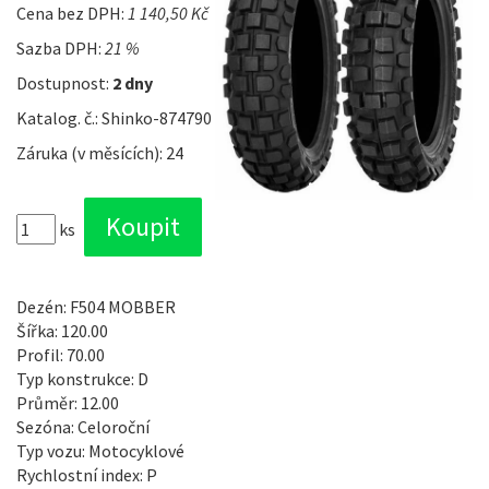
Cena bez DPH:
1 140,50 Kč
Sazba DPH:
21 %
Dostupnost:
2 dny
Katalog. č.: Shinko-874790
Záruka (v měsících): 24
ks
Dezén: F504 MOBBER
Šířka: 120.00
Profil: 70.00
Typ konstrukce: D
Průměr: 12.00
Sezóna: Celoroční
Typ vozu: Motocyklové
Rychlostní index: P